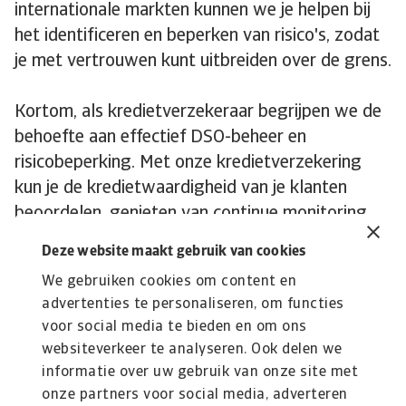
internationale markten kunnen we je helpen bij
het identificeren en beperken van risico's, zodat
je met vertrouwen kunt uitbreiden over de grens.
Kortom, als kredietverzekeraar begrijpen we de
behoefte aan effectief DSO-beheer en
risicobeperking. Met onze kredietverzekering
kun je de kredietwaardigheid van je klanten
beoordelen, genieten van continue monitoring,
beschermd worden tegen wanbetaling en
Deze website maakt gebruik van cookies
ondersteuning krijgen bij
internationale handel
.
We gebruiken cookies om content en
Laat ons je helpen om je financiële positie te
advertenties te personaliseren, om functies
versterken en je DSO effectief te beheren in de
voor social media te bieden en om ons
snel veranderende economie van vandaag.
websiteverkeer te analyseren. Ook delen we
informatie over uw gebruik van onze site met
onze partners voor social media, adverteren