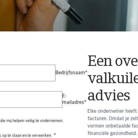
Een ove
Bedrijfsnaam
*
valkuil
advies
E-
mailadres
*
Elke ondernemer heeft
facturen. Omdat je zel
 die mij helpen veilig te ondernemen.
vormen onbetaalde fact
financiële gezondheid. 
*
 op te slaan en te verwerken.