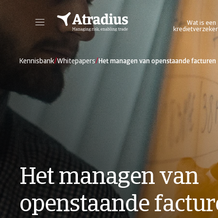
Wat is een
kredietverzeker
Log in op ons online credit management platform. Het biedt u toegang tot alle Atradius online applicaties in één omgeving.
Log in op ons platform wa
/
/
Kennisbank
Whitepapers
Het managen van openstaande facturen
Het managen van
openstaande factur