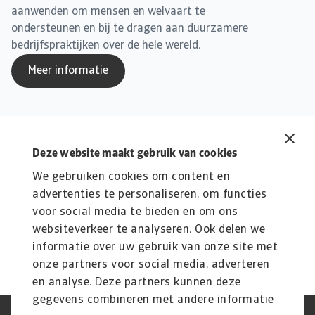
aanwenden om mensen en welvaart te
ondersteunen en bij te dragen aan duurzamere
bedrijfspraktijken over de hele wereld.
Meer informatie
Gerelateerde content
Deze website maakt gebruik van cookies
Lees meer over Atradius
We gebruiken cookies om content en
Atradius in Nederland
R
advertenties te personaliseren, om functies
voor social media te bieden en om ons
Ontdek Atradius in Nederland: dé expert in
On
kredietverzekeringen, incasso-oplossingen en ...
websiteverkeer te analyseren. Ook delen we
'A'
informatie over uw gebruik van onze site met
onze partners voor social media, adverteren
en analyse. Deze partners kunnen deze
gegevens combineren met andere informatie