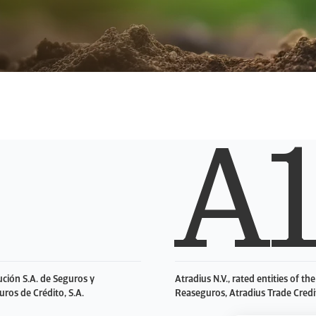
A
aución S.A. de Seguros y
Atradius N.V., rated entities of t
uros de Crédito, S.A.
Reaseguros, Atradius Trade Credit