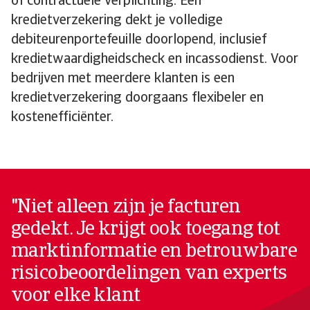
of contractuele verplichting. Een
kredietverzekering dekt je volledige
debiteurenportefeuille doorlopend, inclusief
kredietwaardigheidscheck en incassodienst. Voor
bedrijven met meerdere klanten is een
kredietverzekering doorgaans flexibeler en
kostenefficiënter.
"Niet alleen zijn je facturen
gedekt. Je krijgt ook toegang tot
marktinformatie en betrouwbare
risicobeoordelingen van experts
voor elke klant