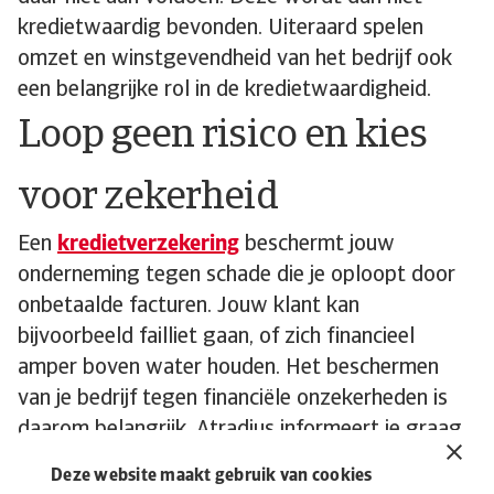
kredietwaardig bevonden. Uiteraard spelen
omzet en winstgevendheid van het bedrijf ook
een belangrijke rol in de kredietwaardigheid.
Loop geen risico en kies
voor zekerheid
Een
kredietverzekering
beschermt jouw
onderneming tegen schade die je oploopt door
onbetaalde facturen. Jouw klant kan
bijvoorbeeld failliet gaan, of zich financieel
amper boven water houden. Het beschermen
van je bedrijf tegen financiële onzekerheden is
daarom belangrijk. Atradius informeert je graag
over hoe je risico’s kunt beperken, hoe je de
Deze website maakt gebruik van cookies
omzet veilig kunt stellen en wij geven je