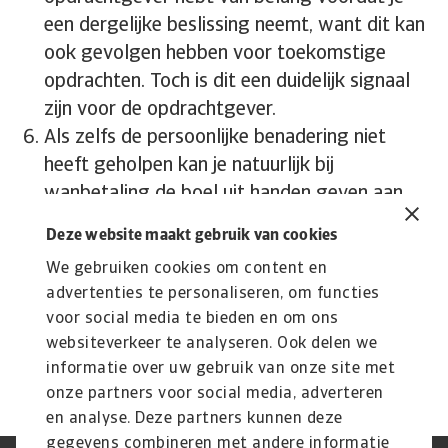
een dergelijke beslissing neemt, want dit kan
ook gevolgen hebben voor toekomstige
opdrachten. Toch is dit een duidelijk signaal
zijn voor de opdrachtgever.
Als zelfs de persoonlijke benadering niet
heeft geholpen kan je natuurlijk bij
wanbetaling de boel uit handen geven aan
een
incassobureau
of
Deze website maakt gebruik van cookies
een
deurwaarderskantoor
. Zorg er dan wel
We gebruiken cookies om content en
voor dat je hier niet te lang mee wacht, want
advertenties te personaliseren, om functies
hoe langer een bedrag open staat, hoe
voor social media te bieden en om ons
moeilijker het wordt om te incasseren.
websiteverkeer te analyseren. Ook delen we
informatie over uw gebruik van onze site met
onze partners voor social media, adverteren
en analyse. Deze partners kunnen deze
gegevens combineren met andere informatie