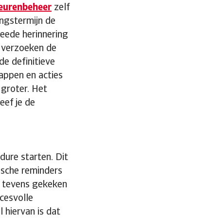
teurenbeheer
zelf
ingstermijn de
tweede herinnering
e verzoeken de
de definitieve
appen en acties
 groter. Het
eef je de
dure starten. Dit
nische reminders
t tevens gekeken
ccesvolle
 hiervan is dat