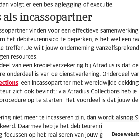
 dan volgt er een beslaglegging of executie.
 als incassopartner
ssopartner vinden voor een effectieve samenwerking 
Om het debiteurenrisico te beperken, is het wel een 
e treffen. Je wilt jouw onderneming vanzelfspreken
gen resources.
eel van een kredietverzekering bij Atradius is dat de
e onderdeel is van de dienstverlening. Onderdeel va
ections
: een incassopartner met wereldwijde dekking
eur zich ook bevindt: via Atradius Collections heb je
procedure op te starten. Het voordeel is dat jouw de
ring niet meer te incasseren zijn, dan wordt alsnog
keerd. Daarmee heb je het debiteurenrisico uitsteke
edig focussen op het realiseren van jouw gestelde doele
Deze websit