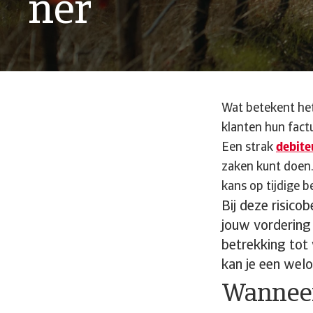
ner
Wat betekent het
klanten hun factu
Een strak
debite
zaken kunt doen.
kans op tijdige b
Bij deze risic
jouw vordering
betrekking tot 
kan je een we
Wanneer