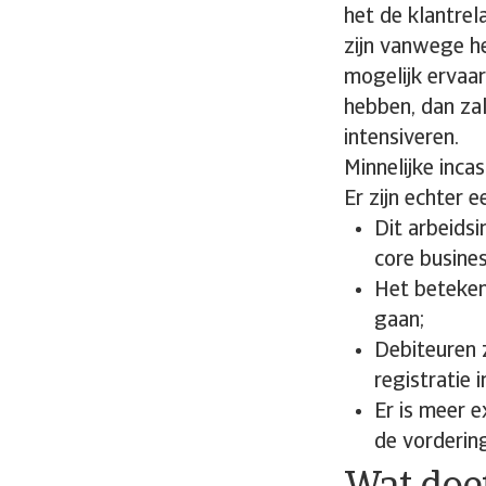
het de klantrela
zijn vanwege h
mogelijk ervaar
hebben, dan za
intensiveren.
Minnelijke inca
Er zijn echter 
Dit arbeids
core busines
Het beteken
gaan;
Debiteuren 
registratie
Er is meer e
de vorderin