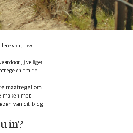
rdere van jouw
aardoor jij veiliger
aatregelen om de
ste maatregel om
te maken met
lezen van dit blog
u in?