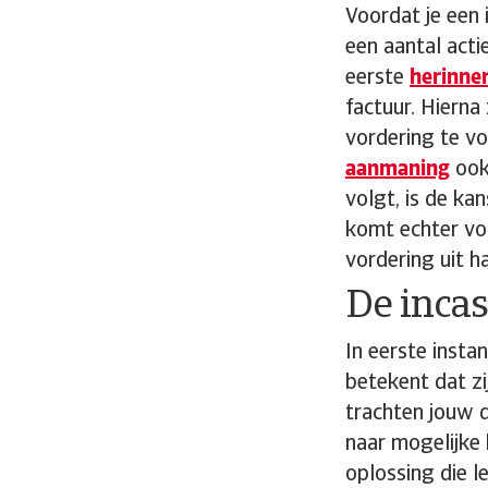
Voordat je een 
een aantal acti
eerste
herinne
factuur. Hierna
vordering te vol
aanmaning
ook
volgt, is de ka
komt echter voo
vordering uit h
De inca
In eerste insta
betekent dat zij
trachten jouw 
naar mogelijke 
oplossing die l