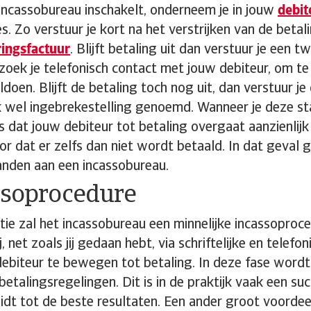
incassobureau inschakelt, onderneem je in jouw
debi
es. Zo verstuur je kort na het verstrijken van de betal
ringsfactuur
. Blijft betaling uit dan verstuur je een 
 zoek je telefonisch contact met jouw debiteur, om t
doen. Blijft de betaling toch nog uit, dan verstuur je 
 wel ingebrekestelling genoemd. Wanneer je deze st
ns dat jouw debiteur tot betaling overgaat aanzienlijk
r dat er zelfs dan niet wordt betaald. In dat geval g
anden aan een incassobureau.
ssoprocedure
ntie zal het incassobureau een minnelijke incassoproce
, net zoals jij gedaan hebt, via schriftelijke en telefo
debiteur te bewegen tot betaling. In deze fase word
betalingsregelingen. Dit is in de praktijk vaak een su
eidt tot de beste resultaten. Een ander groot voordeel