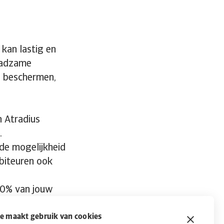
kan lastig en
raadzame
d beschermen,
n Atradius
.
 de mogelijkheid
biteuren ook
 90% van jouw
nd afgedekt en
n. Daar ben je
e maakt gebruik van cookies