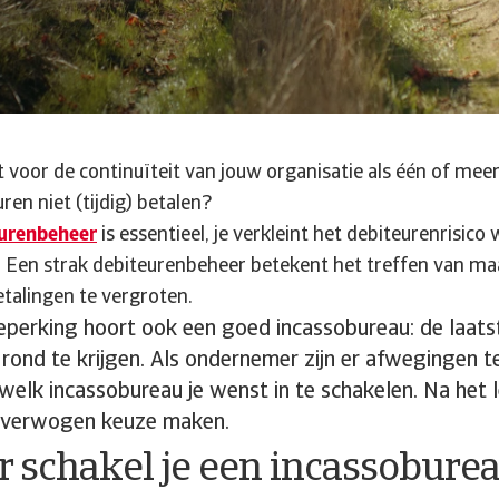
 voor de continuïteit van jouw organisatie als één of mee
ren niet (tijdig) betalen?
urenbeheer
is essentieel, je verkleint het debiteurenrisico w
 Een strak debiteurenbeheer betekent het treffen van m
etalingen te vergroten.
obeperking hoort ook een goed incassobureau: de laat
 rond te krijgen. Als ondernemer zijn er afwegingen 
welk incassobureau je wenst in te schakelen. Na het 
loverwogen keuze maken.
 schakel je een incassoburea