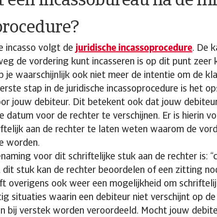
t een incassobureau na de mi
procedure?
e incasso volgt de
juridische incassoprocedure
. De k
 weg de vordering kunt incasseren is op dit punt zeer
b je waarschijnlijk ook niet meer de intentie om de kla
rste stap in de juridische incassoprocedure is het op
or jouw debiteur. Dit betekent ook dat jouw debiteu
 datum voor de rechter te verschijnen. Er is hierin v
ftelijk aan de rechter te laten weten waarom de vord
te worden.
naming voor dit schriftelijke stuk aan de rechter is: “
dit stuk kan de rechter beoordelen of een zitting nod
ft overigens ook weer een mogelijkheid om schriftelij
ig situaties waarin een debiteur niet verschijnt op de
n bij verstek worden veroordeeld. Mocht jouw debite