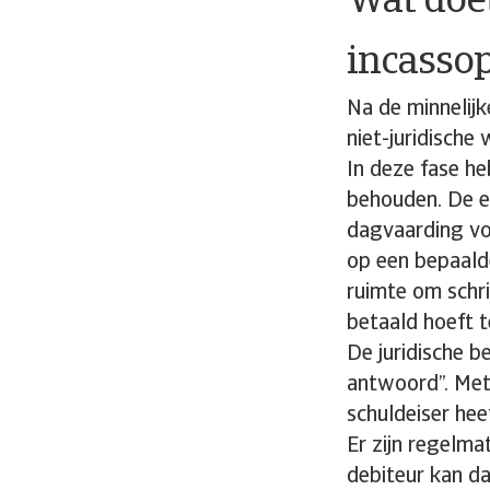
Wat doe
incasso
Na de minnelijk
niet-juridische
In deze fase he
behouden. De ee
dagvaarding vo
op een bepaalde
ruimte om schri
betaald hoeft 
De juridische be
antwoord”. Met 
schuldeiser hee
Er zijn regelmat
debiteur kan da