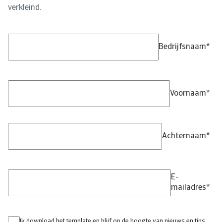
verkleind.
Download gratis template aanmaning
Bedrijfsnaam
*
Voornaam
*
Achternaam
*
E-
mailadres
*
Ik download het template en blijf op de hoogte van nieuws en tips