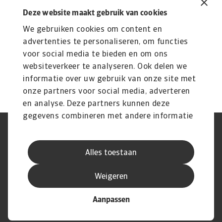
Meer informatie
Deze website maakt gebruik van cookies
mkbZeker kredietverzekering
B
K
We gebruiken cookies om content en
Bescherm je MKB tegen wanbetaling met Atradius
mkbZeker. Kredietverzekering vanaf €100/maand.
b
advertenties te personaliseren, om functies
...
voor social media te bieden en om ons
Ho
websiteverkeer te analyseren. Ook delen we
kl
informatie over uw gebruik van onze site met
onze partners voor social media, adverteren
en analyse. Deze partners kunnen deze
gegevens combineren met andere informatie
die u aan ze heeft verstrekt of die ze hebben
AVG
Privacyverklaring
verzameld op basis van uw gebruik van hun
Cookie informatie
Speak Up
Alles toestaan
services.
Phishing en fraude
Juridische informatie
Supplier information
Disclaimer
Weigeren
Aanpassen
© Atradius N.V. 2004 - 2026
A company of