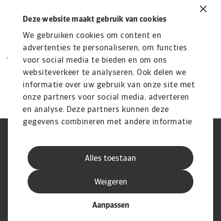
betekenen? Graag geven wij jou inzicht in je
Deze website maakt gebruik van cookies
verzekerbare risico's en gaan we voor jou op
We gebruiken cookies om content en
zoek naar de best passende oplossingen voor
advertenties te personaliseren, om functies
jouw bedrijf. Want iedere onderneming is
voor social media te bieden en om ons
tenslotte uniek.
websiteverkeer te analyseren. Ook delen we
informatie over uw gebruik van onze site met
onze partners voor social media, adverteren
en analyse. Deze partners kunnen deze
gegevens combineren met andere informatie
die u aan ze heeft verstrekt of die ze hebben
AVG
Privacyverklaring
verzameld op basis van uw gebruik van hun
Cookie informatie
Speak Up
Alles toestaan
services.
Phishing en fraude
Juridische informatie
Supplier information
Disclaimer
Weigeren
Aanpassen
© Atradius N.V. 2004 - 2026
A company of