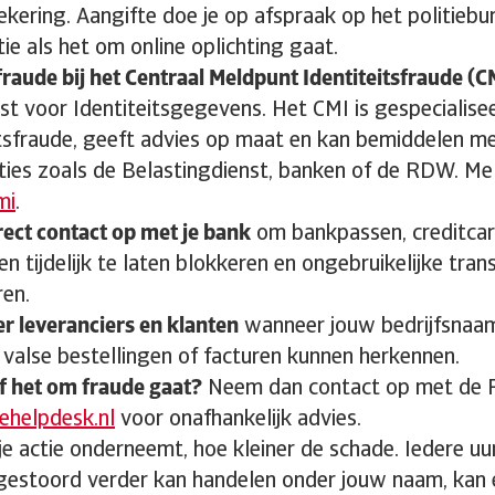
kering. Aangifte doe je op afspraak op het politiebur
tie als het om online oplichting gaat.
fraude bij het Centraal Meldpunt Identiteitsfraude (C
nst voor Identiteitsgegevens. Het CMI is gespecialisee
itsfraude, geeft advies op maat en kan bemiddelen m
ties zoals de Belastingdienst, banken of de RDW. Me
mi
.
ect contact op met je bank
om bankpassen, creditcard
n tijdelijk te laten blokkeren en ongebruikelijke tran
ren.
r leveranciers en klanten
wanneer jouw bedrijfsnaam 
j valse bestellingen of facturen kunnen herkennen.
of het om fraude gaat?
Neem dan contact op met de 
ehelpdesk.nl
voor onafhankelijk advies.
je actie onderneemt, hoe kleiner de schade. Iedere uu
gestoord verder kan handelen onder jouw naam, kan 