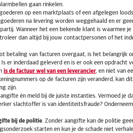
larmbellen gaan rinkelen.
goederen op een marktplaats of een afgelegen lood
 goederen na levering worden weggehaald en er geen
 partij. Wanneer het een bekende klant is waarmee je
roleer dan altijd bij jouw contactpersonen of het ind
ot betaling van facturen overgaat, is het belangrijk 
 Is er inderdaad geleverd en is er ook een opdracht v
En
is de factuur wel van een leverancier
, en niet van e
eningnummers op de facturen zijn veranderd, kan dit
g zijn.
angifte én meld bij de juiste instanties. Vermoed je da
ker slachtoffer is van identiteitsfraude? Onderneem
fte bij de politie
. Zonder aangifte kan de politie gee
gsonderzoek starten en kun je de schade niet verhal