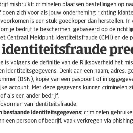
ijf misbruikt: criminelen plaatsen bestellingen op n
doen zich voor als jouw onderneming richting klante
 voorkomen is een stuk goedkoper dan herstellen. In 
 om je bedrijf te beschermen, gebaseerd op de richtli
het Centraal Meldpunt Identiteitsfraude (CMI) en de po
 identiteitsfraude pre
de is volgens de definitie van de Rijksoverheid het m
len identiteitsgegevens. Denk aan een naam, adres, 
ummer (BSN), kopie van een paspoort of inloggegev
ijke account. Met deze gegevens kunnen criminelen z
of als een ander bedrijf.
ofdvormen van identiteitsfraude:
n bestaande identiteitsgegevens
: criminelen gebruik
 een persoon of bedrijf, vaak verkregen via phishing