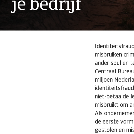
je bedrijf
Identiteitsfraud
misbruiken cri
ander spullen t
Centraal Bureau
miljoen Nederla
identiteitsfrau
niet-betaalde 
misbruikt om an
Als ondernemer 
de eerste vor
gestolen en mis