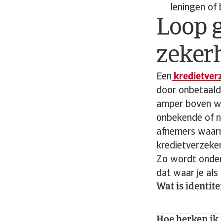
leningen of 
Loop g
zeker
Een
kredietver
door onbetaalde
amper boven wa
onbekende of ni
afnemers waarm
kredietverzekeri
Zo wordt ondern
dat waar je als
Wat is identit
Hoe herken ik 