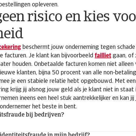
bestellingen opleveren.
een risico en kies voo
heid
zekering
beschermt jouw onderneming tegen schade d
 facturen. Je klant kan bijvoorbeeld
failliet
gaan, of 
ter houden. Onbetaalde facturen komen niet alleen v
euwe klanten, bijna 50 procent van alle non-betaling
ee je een stabiele relatie hebt opgebouwd. Met een
ng krijg jij alsnog jouw geld als je klant niet in staat
emen ineens een heel stuk aantrekkelijker en kan jij
 ondernemer het beste in bent.
eitsfraude bij bedrijven?
identiteitsfraude in mijn bedrijf?