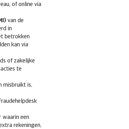
eau, of online via
MI)
van de
rd in
et betrokken
lden kan via
s of zakelijke
sacties te
misbruikt is,
Fraudehelpdesk
r waarin een
extra rekeningen,