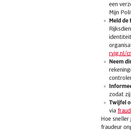
een verze
Mijn Poli
Meld de 
Rijksdie
identite
organisa
rvig.nl/c
Neem dir
rekeninge
controle
Informee
zodat zi
Twijfel 
via
fraud
Hoe sneller 
fraudeur on