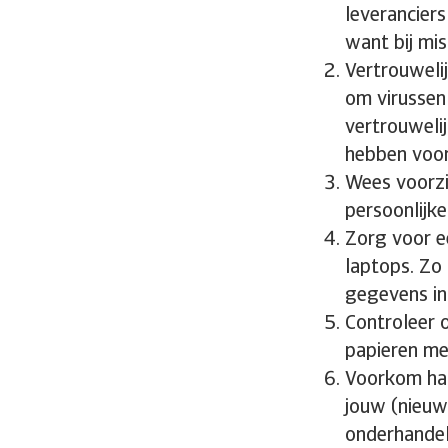
leveranciers
want bij mi
Vertrouweli
om virussen
vertrouweli
hebben voor
Wees voorzi
persoonlijk
Zorg voor ee
laptops. Zo
gegevens in
Controleer o
papieren me
Voorkom han
jouw (nieuw
onderhandeld