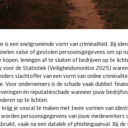
e is een snelgroeiende vorm van criminaliteit. Bij iden
minelen valse of gestolen persoonsgegevens om op 
e kopen, leningen af te sluiten of bedrijven op te lich
 voor de Statistiek (Veiligheidsmonitor 2025) waren
nders slachtoffer van een vorm van online criminalit
de. Voor ondernemers is de schade vaak dubbel: financ
leveringen én reputatieschade wanneer jouw bedrijf
deren op te lichten.
krijg je vooral te maken met twee vormen van identit
m worden persoonsgegevens van jouw medewerkers o
bruikt, vaak na een datalek of phishingaanval. Bij d