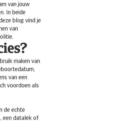
aam van jouw
n. In beide
deze blog vind je
jnen van
litie.
cies?
isbruik maken van
geboortedatum,
ens van een
ich voordoen als
en de echte
, een datalek of