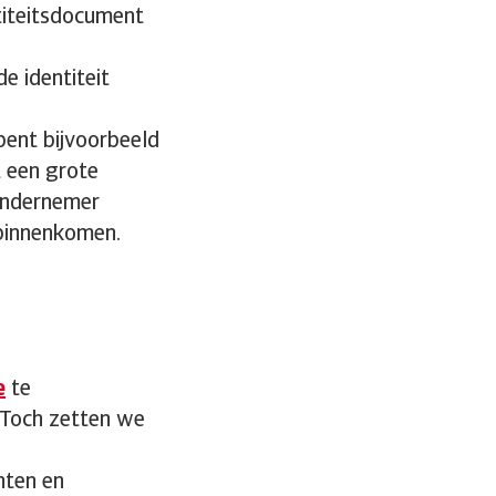
ntiteitsdocument
e identiteit
ent bijvoorbeeld
t een grote
 ondernemer
 binnenkomen.
e
te
. Toch zetten we
nten en