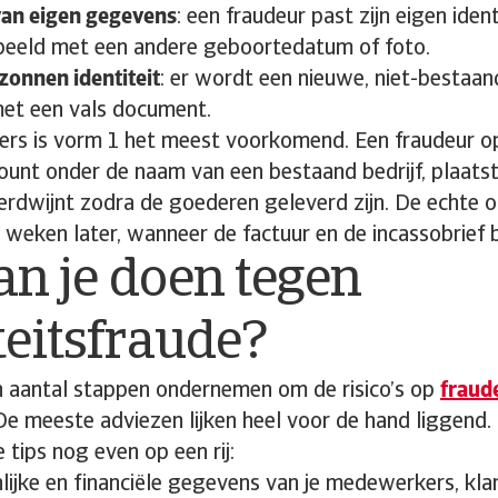
van eigen gegevens
: een fraudeur past zijn eigen ide
rbeeld met een andere geboortedatum of foto.
zonnen identiteit
: er wordt een nieuwe, niet-bestaand
et een vals document.
rs is vorm 1 het meest voorkomend. Een fraudeur op
ount onder de naam van een bestaand bedrijf, plaats
verdwijnt zodra de goederen geleverd zijn. De echte
 weken later, wanneer de factuur en de incassobrief
n je doen tegen
teitsfraude?
en aantal stappen ondernemen om de risico’s op
fraud
De meeste adviezen lijken heel voor de hand liggend
 tips nog even op een rij:
lijke en financiële gegevens van je medewerkers, kla