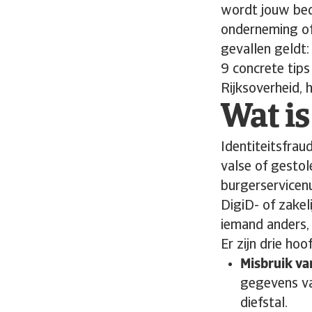
wordt jouw bedr
onderneming of 
gevallen geldt:
9 concrete tips
Rijksoverheid, 
Wat is
Identiteitsfrau
valse of gesto
burgerservicen
DigiD- of zakel
iemand anders, 
Er zijn drie ho
Misbruik va
gegevens van
diefstal.