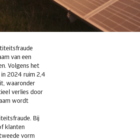
titeitsfraude
naam van een
ten. Volgens het
 in 2024 ruim 2,4
eit, waaronder
ieel verlies door
snaam wordt
eitsfraude. Bij
f klanten
e tweede vorm