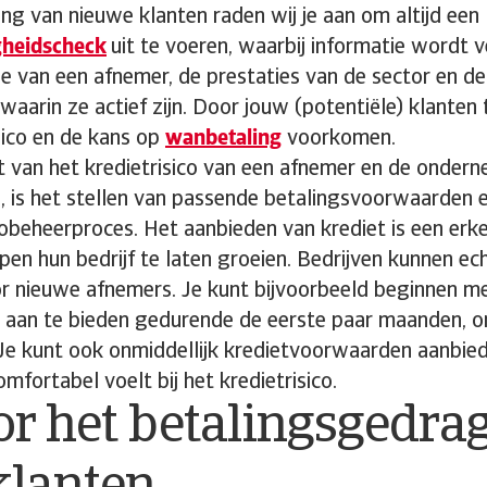
ing van nieuwe klanten raden wij je aan om altijd een
gheidscheck
uit te voeren, waarbij informatie wordt 
tie van een afnemer, de prestaties van de sector en d
waarin ze actief zijn. Door jouw (potentiële) klanten 
sico en de kans op
wanbetaling
voorkomen.
t van het kredietrisico van een afnemer en de ondern
, is het stellen van passende betalingsvoorwaarden e
icobeheerproces. Het aanbieden van krediet is een er
pen hun bedrijf te laten groeien. Bedrijven kunnen ech
r nieuwe afnemers. Je kunt bijvoorbeeld beginnen me
g aan te bieden gedurende de eerste paar maanden, o
e kunt ook onmiddellijk kredietvoorwaarden aanbieden
mfortabel voelt bij het kredietrisico.
r het betalingsgedra