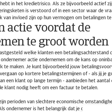
hebt in het kredietrisico. Als ze bijvoorbeeld actief zi
ringsketen is verstoord of in een sector waar de vra
ijk van invloed zijn op hun vermogen om betalingen te 
 actie voordat de
emen te groot worden
vastgesteld welke klanten een betalingsachterstand 
als ondernemer actie ondernemen om de kans op oninb
ijk te maken. Je kunt bijvoorbeeld jouw betalingsvo
ergaan op kortere betalingstermijnen of - als jij je g
van een klant op lange termijn - aanbieden het aantal 
e klant nodig heeft om een factuur te betalen.
 zijn perioden van slechtere economische omstandigh
 Als ondernemer is het belangrijk dat je over process