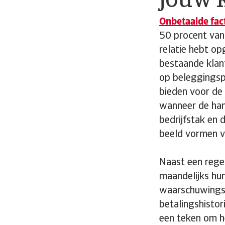
jouw 
Onbetaalde fac
50 procent van 
relatie hebt op
bestaande klan
op beleggingspr
bieden voor de 
wanneer de han
bedrijfstak en 
beeld vormen v
Naast een regel
maandelijks hun
waarschuwingsi
betalingshistor
een teken om he