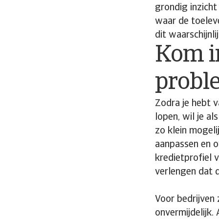
grondig inzicht 
waar de toeleve
dit waarschijnl
Kom in
probl
Zodra je hebt 
lopen, wil je 
zo klein mogel
aanpassen en ov
kredietprofiel 
verlengen dat d
Voor bedrijven
onvermijdelijk.