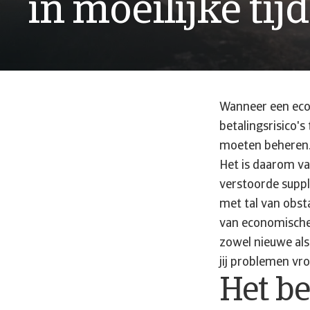
in moeilijke tij
Wanneer een econ
betalingsrisico's
moeten beheren
Het is daarom va
verstoorde suppl
met tal van obst
van economische 
zowel nieuwe als
jij problemen vr
Het b