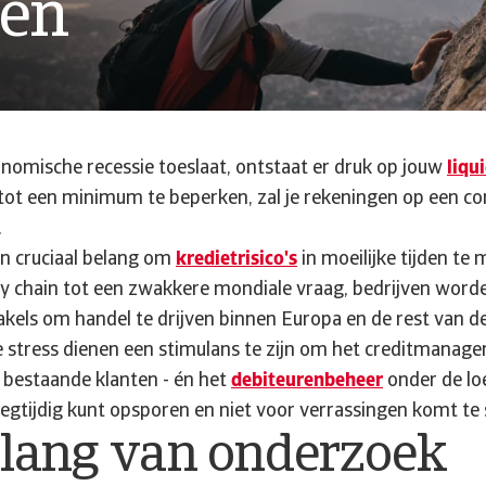
den
omische recessie toeslaat, ontstaat er druk op jouw
liqui
 tot een minimum te beperken, zal je rekeningen op een con
.
n cruciaal belang om
kredietrisico's
in moeilijke tijden te
y chain tot een zwakkere mondiale vraag, bedrijven wor
akels om handel te drijven binnen Europa en de rest van d
stress dienen een stimulans te zijn om het creditmanag
 bestaande klanten - én het
debiteurenbeheer
onder de lo
oegtijdig kunt opsporen en niet voor verrassingen komt te
elang van onderzoek