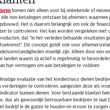
klanten
turen
komen niet alleen voor bij onbekende of nieuwe 
alle non-betalingen ontstaan bij afnemers waarmee j
gebouwd. Het is daarom belangrijk om ook de financi
ten te controleren. Het kan worden vergeleken met
oducten, dat "in het verleden behaalde resultaten g
toekomst". Dit concept geldt ook voor afnemersrelat
delsomstandigheden moeilijk zijn. Alleen door een o
de landen waarin zij actief is regelmatig te beoordele
an hun vermogen om aan betalingen te voldoen.
matige evaluatie van het kredietrisico dienen bedrij
 vorderingen te controleren, aangezien deze als vroe
ndicator kunnen dienen. Voor bestaande klanten heb 
ie, dus als gewoonlijk betrouwbare bedrijven te laat b
t bedrijf in de gaten te houden en ervoor te zorgen 