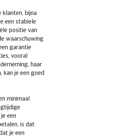
klanten, bijna
e een stabiele
ële positie van
 de waarschuwing
een garantie
ies, vooral
nderneming, haar
n, kan je een goed
ven minimaal
gtijdige
je een
etalen, is dat
dat je een