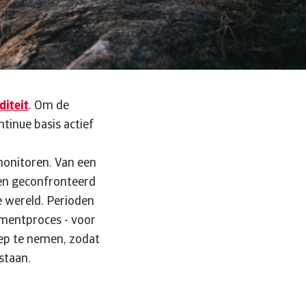
diteit
. Om de
tinue basis actief
 monitoren.
Van een
den geconfronteerd
e wereld. Perioden
ementproces - voor
ep te nemen, zodat
 staan.