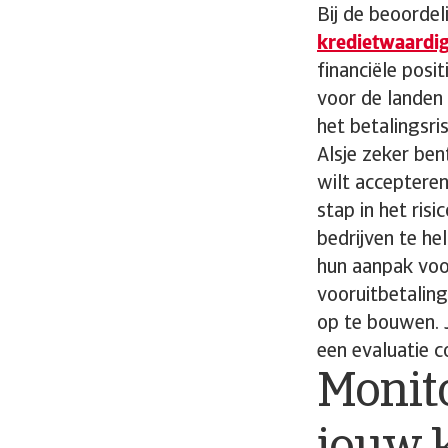
Bij de beoordel
kredietwaardi
financiële posi
voor de landen 
het betalingsri
Alsje zeker ben
wilt accepteren
stap in het ris
bedrijven te hel
hun aanpak voo
vooruitbetalin
op te bouwen. J
een evaluatie co
Monito