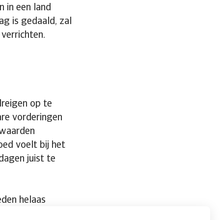
jn in een land
ag is gedaald, zal
verrichten.
dreigen op te
are vorderingen
orwaarden
oed voelt bij het
dagen juist te
eden helaas
en beschikt om