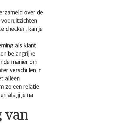
verzameld over de
e vooruitzichten
te checken, kan je
eming als klant
en belangrijke
kende manier om
ter verschillen in
t alleen
m zo een relatie
 als jij je na
g van