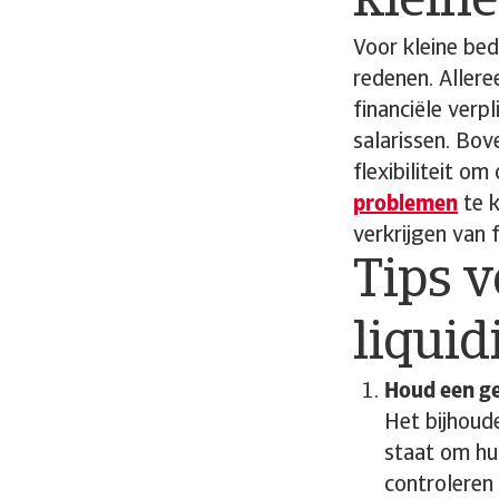
kleine
Voor kleine bed
redenen. Allere
financiële verp
salarissen. Bov
flexibiliteit o
problemen
te k
verkrijgen van 
Tips v
liqui
Houd een ge
Het bijhoud
staat om hu
controleren