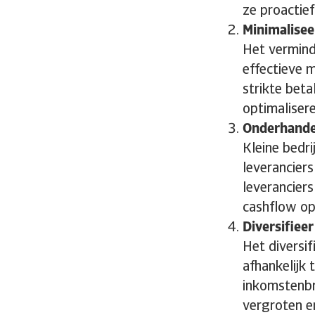
ze proactie
Minimalisee
Het vermin
effectieve 
strikte bet
optimaliser
Onderhande
Kleine bedr
leverancier
leveranciers
cashflow opt
Diversifiee
Het diversi
afhankelijk
inkomstenbro
vergroten e