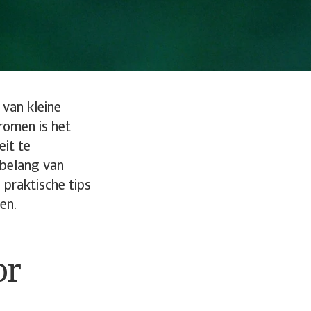
 van kleine
romen is het
eit te
 belang van
 praktische tips
en.
or