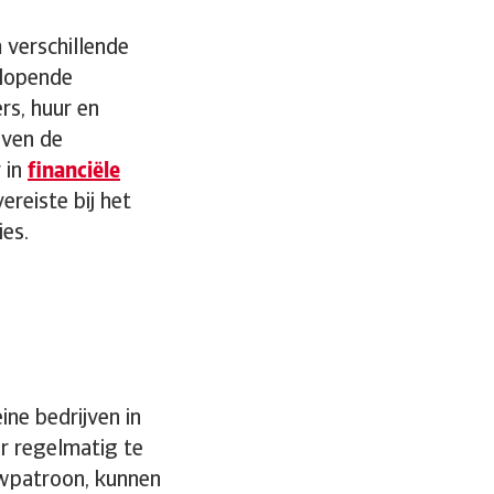
 verschillende
 lopende
rs, huur en
jven de
 in
financiële
reiste bij het
ies.
ne bedrijven in
r regelmatig te
owpatroon, kunnen