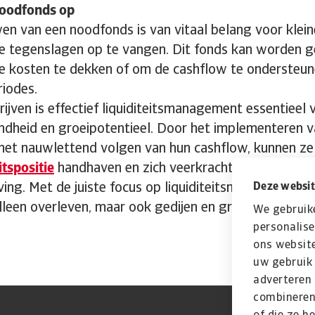
oodfonds op
n van een noodfonds is van vitaal belang voor klein
 tegenslagen op te vangen. Dit fonds kan worden g
 kosten te dekken of om de cashflow te ondersteune
riodes.
rijven is effectief liquiditeitsmanagement essentieel 
ndheid en groeipotentieel. Door het implementeren va
 het nauwlettend volgen van hun cashflow, kunnen ze
itspositie
handhaven en zich veerkrachtiger maken i
ing. Met de juiste focus op liquiditeitsmanagement 
Deze websit
alleen overleven, maar ook gedijen en groeien op de la
We gebruik
personalise
ons website
uw gebruik 
adverteren
combineren 