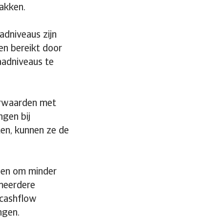
akken.
adniveaus zijn
en bereikt door
aadniveaus te
orwaarden met
ngen bij
ten, kunnen ze de
lpen om minder
 meerdere
 cashflow
ngen.