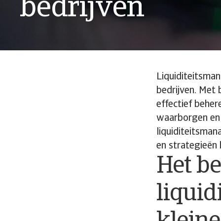
bedrijven
Liquiditeitsman
bedrijven. Met
effectief behe
waarborgen en g
liquiditeitsman
en strategieën 
Het b
liqui