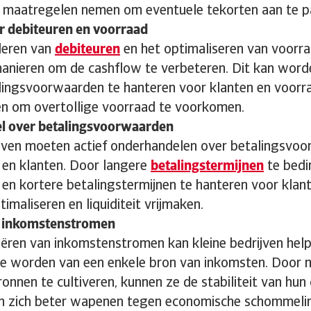
f maatregelen nemen om eventuele tekorten aan te p
r debiteuren en voorraad
deren van
debiteuren
en het optimaliseren van voorra
manieren om de cashflow te verbeteren. Dit kan word
alingsvoorwaarden te hanteren voor klanten en voorr
en om overtollige voorraad te voorkomen.
l over betalingsvoorwaarden
ijven moeten actief onderhandelen over betalingsvo
s en klanten. Door langere
betalingstermijnen
te bedi
 en kortere betalingstermijnen te hanteren voor klan
imaliseren en liquiditeit vrijmaken.
r inkomstenstromen
fiëren van inkomstenstromen kan kleine bedrijven he
 te worden van een enkele bron van inkomsten. Door
nnen te cultiveren, kunnen ze de stabiliteit van hun
n zich beter wapenen tegen economische schommeli