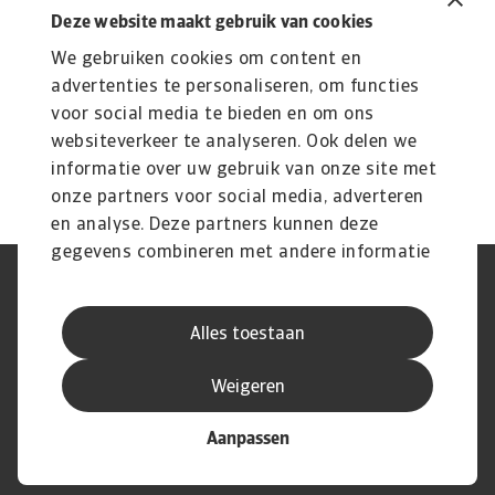
Lees Meer
Deze website maakt gebruik van cookies
Wat is een kredietverzekering?
K
We gebruiken cookies om content en
Bescherm je bedrijf | Atradius
advertenties te personaliseren, om functies
G
voor social media te bieden en om ons
Een kredietverzekering beschermt je tegen
Vr
websiteverkeer te analyseren. Ook delen we
wanbetaling door klanten. Ontdek hoe het werkt,
kr
wat ...
informatie over uw gebruik van onze site met
onze partners voor social media, adverteren
en analyse. Deze partners kunnen deze
gegevens combineren met andere informatie
die u aan ze heeft verstrekt of die ze hebben
AVG
Privacyverklaring
verzameld op basis van uw gebruik van hun
Cookie informatie
Speak Up
Alles toestaan
services.
Phishing en fraude
Juridische informatie
Supplier information
Disclaimer
Weigeren
Aanpassen
© Atradius N.V. 2004 - 2026
A company of