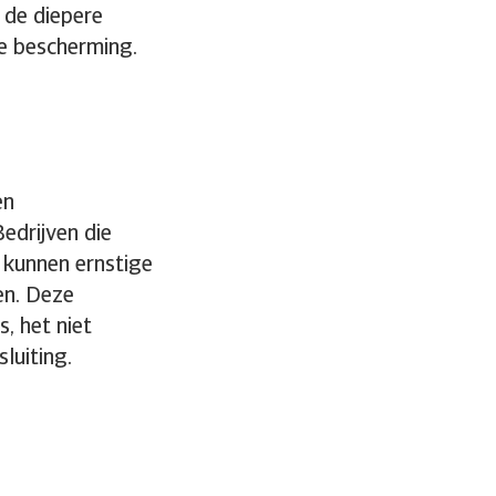
 de diepere
e bescherming.
en
Bedrijven die
 kunnen ernstige
en. Deze
s, het niet
luiting.