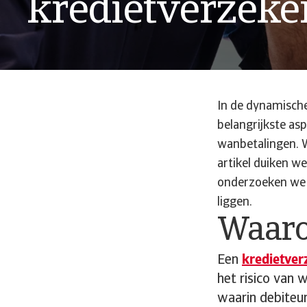
kredietverzeke
In de dynamische 
belangrijkste as
wanbetalingen. W
artikel duiken w
onderzoeken we d
liggen.
Waaro
Een
kredietver
het risico van 
waarin debiteur