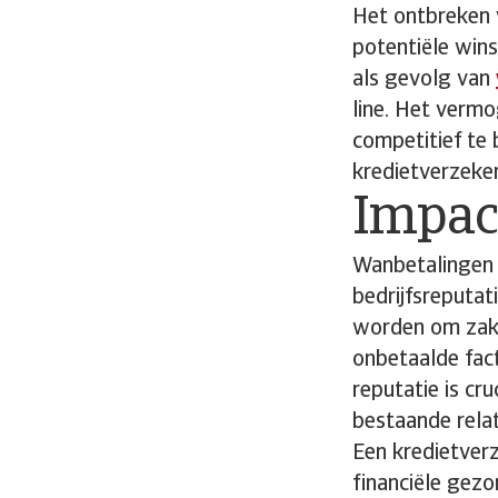
Het ontbreken v
potentiële win
als gevolg van
line. Het vermo
competitief te
kredietverzeker
Impact
Wanbetalingen k
bedrijfsreputat
worden om zake
onbetaalde fac
reputatie is cr
bestaande relat
Een kredietverz
financiële gez