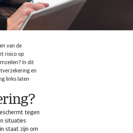
Een van de
t risico op
mzeilen? In dit
etverzekering en
g links laten
ering?
beschermt tegen
n situaties
in staat zijn om