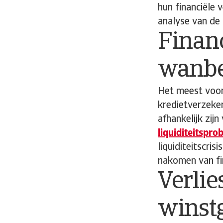
hun financiële 
analyse van de
Finan
wanbe
Het meest voor
kredietverzeker
afhankelijk zij
liquiditeitspr
liquiditeitscris
nakomen van fina
Verlie
winst