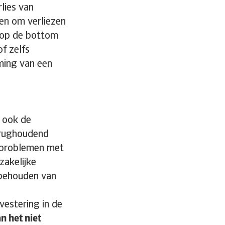
lies van
en om verliezen
d op de bottom
f zelfs
ming van een
r ook de
terughoudend
n problemen met
zakelijke
 behouden van
vestering in de
n het niet