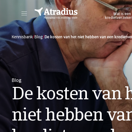
Wat is een
kredietverzeker
Log in op ons online credit management platform. Het biedt u toegang tot alle Atradius online applicaties in één omgeving.
Log in op ons platform wa
/
/
Kennisbank
Blog
De kosten van het niet hebben van een kredietve
Blog
De kosten van 
niet hebben va