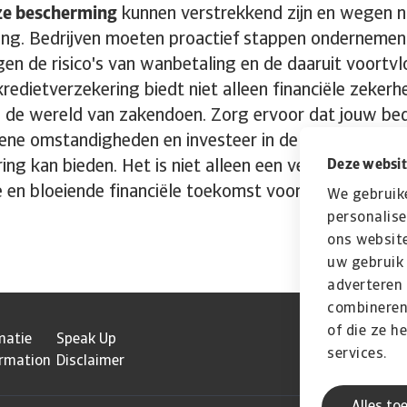
ze bescherming
kunnen verstrekkend zijn en wegen n
ering. Bedrijven moeten proactief stappen ondernemen
en de risico's van wanbetaling en de daaruit voortvl
redietverzekering biedt niet alleen financiële zekerh
 de wereld van zakendoen. Zorg ervoor dat jouw bed
ene omstandigheden en investeer in de bescherming 
ng kan bieden. Het is niet alleen een veiligheidsnet; h
Deze websit
e en bloeiende financiële toekomst voor jouw bedrijf.
We gebruik
personalise
ons website
uw gebruik 
adverteren
combineren 
of die ze h
matie
Speak Up
services.
ormation
Disclaimer
Alles to