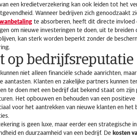
an een kredietverzekering kan ook leiden tot het ver
stgevendheid. Wanneer bedrijven zich genoodzaakt zi
wanbetaling
te absorberen, heeft dit directe invloe
gen om nieuwe investeringen te doen, uit te breiden o
 blijven, kan sterk worden beperkt zonder de bescher
ing.
 op bedrijfsreputatie
unnen niet alleen financiële schade aanrichten, maa
ie aantasten. Klanten en zakelijke partners kunnen 
n te doen met een bedrijf dat bekend staat om zij
turen. Het opbouwen en behouden van een positieve 
uciaal voor het aantrekken van nieuwe klanten en het
ies.
ekering is geen luxe, maar eerder een strategische in
ondheid en duurzaamheid van een bedrijf. De
kosten va