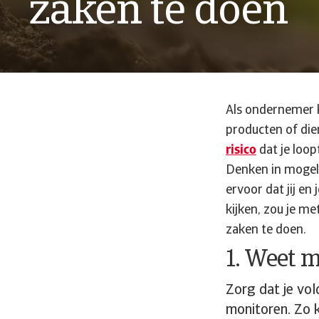
zaken te doen
Als ondernemer k
producten of dien
risico
dat je loop
Denken in mogeli
ervoor dat jij en
kijken, zou je me
zaken te doen.
1. Weet m
Zorg dat je vo
monitoren. Zo k