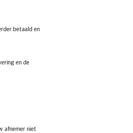
erder betaald en
vering en de
t
w afnemer niet