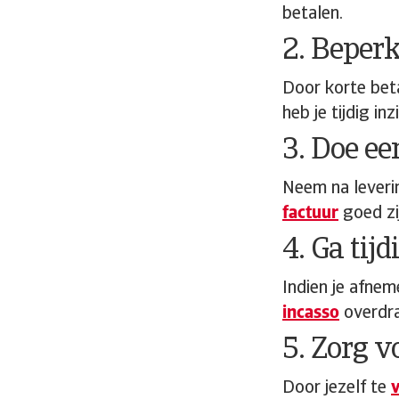
betalen.
2. Beperk
Door korte beta
heb je tijdig in
3. Doe ee
Neem na leverin
factuur
goed zi
4. Ga tij
Indien je afneme
incasso
overdra
5. Zorg v
Door jezelf te