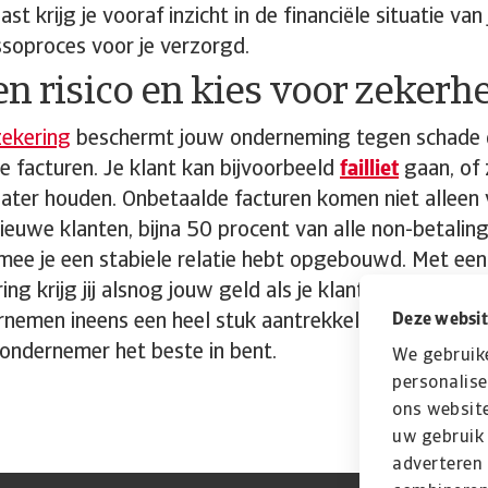
st krijg je vooraf inzicht in de financiële situatie va
ssoproces voor je verzorgd.
n risico en kies voor zekerh
zekering
beschermt jouw onderneming tegen schade d
 facturen. Je klant kan bijvoorbeeld
failliet
gaan, of 
ter houden. Onbetaalde facturen komen niet alleen v
euwe klanten, bijna 50 procent van alle non-betaling
ee je een stabiele relatie hebt opgebouwd. Met een
ng krijg jij alsnog jouw geld als je klant niet in staat
emen ineens een heel stuk aantrekkelijker en kan jij
Deze websit
 ondernemer het beste in bent.
We gebruik
personalise
ons website
uw gebruik 
adverteren