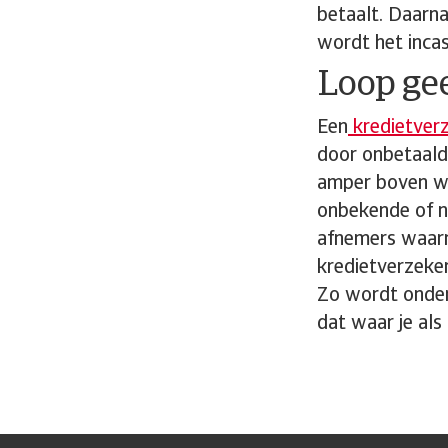
betaalt. Daarnaa
wordt het inca
Loop gee
Een
kredietver
door onbetaalde
amper boven wa
onbekende of ni
afnemers waarm
kredietverzekeri
Zo wordt ondern
dat waar je als