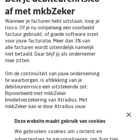
af met mkbZeker
Wanneer je facturen hebt uitstaan, loop je
risico. Of je nu simpelweg een voorbeeld
factuur gebruikt, of goede software inzet
voor jouw facturatie. Meer dan 3% van
alle facturen wordt uiteindelijk namelijk
niet betaald. Daar blijf jij als ondernemer
mee zitten.
Om de continuïteit van jouw onderneming
te waarborgen, is afdekking van je
debiteurenrisico een uitstekende zet.
Bijvoorbeeld met mkbZeker
kredietverzekering van Atradius. Met
mkbZeker kan je door Atradius jouw
nieuwe klant laten checken op
kredietwaardigheid. De kans dat je factuur
Deze website maakt gebruik van cookies
betaald wordt, kan je hiermee exponentieel
We gebruiken cookies om content en
vergroten.
advertenties te personaliseren, om functies