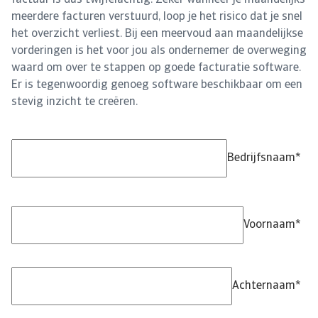
factuur is dus twijfelachtig. Zeker wanneer je maandelijks
meerdere facturen verstuurd, loop je het risico dat je snel
het overzicht verliest. Bij een meervoud aan maandelijkse
vorderingen is het voor jou als ondernemer de overweging
waard om over te stappen op goede facturatie software.
Er is tegenwoordig genoeg software beschikbaar om een
stevig inzicht te creëren.
Download gratis voorbeeld factuur
Bedrijfsnaam
*
Voornaam
*
Achternaam
*