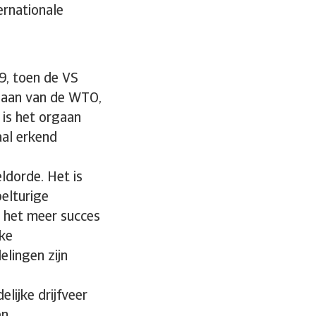
ernationale
19, toen de VS
gaan van de WTO,
 is het orgaan
aal erkend
ldorde. Het is
elturige
 het meer succes
jke
elingen zijn
lijke drijfveer