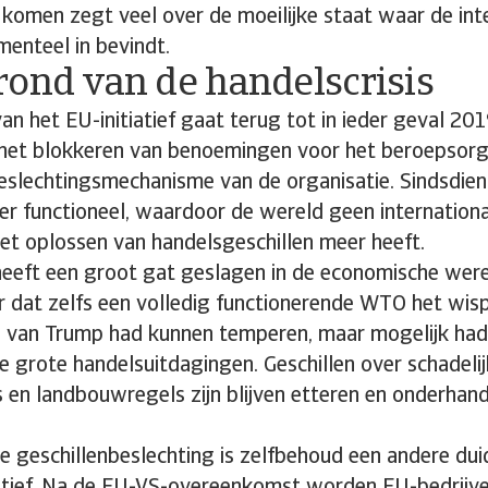
komen zegt veel over de moeilijke staat waar de int
menteel in bevindt.
rond van de handelscrisis
n het EU-initiatief gaat terug tot in ieder geval 20
het blokkeren van benoemingen voor het beroepsor
eslechtingsmechanisme van de organisatie. Sindsdien
meer functioneel, waardoor de wereld geen internation
et oplossen van handelsgeschillen meer heeft.
eeft een groot gat geslagen in de economische were
r dat zelfs een volledig functionerende WTO het wisp
d van Trump had kunnen temperen, maar mogelijk had
e grote handelsuitdagingen. Geschillen over schadeli
es en landbouwregels zijn blijven etteren en onderhand
e geschillenbeslechting is zelfbehoud een andere duide