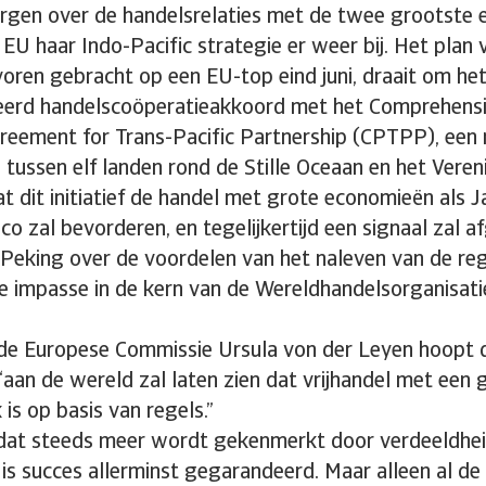
gen over de handelsrelaties met de twee grootste 
EU haar Indo-Pacific strategie er weer bij. Het plan 
voren gebracht op een EU-top eind juni, draait om he
eerd handelscoöperatieakkoord met het Comprehens
reement for Trans-Pacific Partnership (CPTPP), een 
tussen elf landen rond de Stille Oceaan en het Vereni
 dit initiatief de handel met grote economieën als Ja
o zal bevorderen, en tegelijkertijd een signaal zal a
Peking over de voordelen van het naleven van de reg
 impasse in de kern van de Wereldhandelsorganisat
 de Europese Commissie Ursula von der Leyen hoopt 
an de wereld zal laten zien dat vrijhandel met een 
 is op basis van regels.”
k dat steeds meer wordt gekenmerkt door verdeeldhe
is succes allerminst gegarandeerd. Maar alleen al d