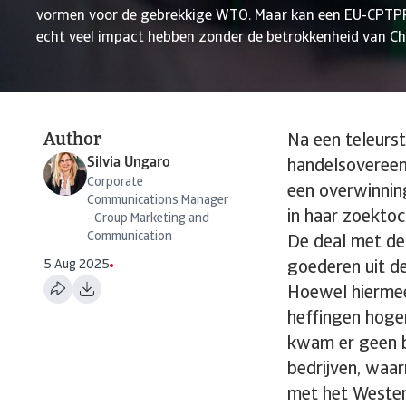
vormen voor de gebrekkige WTO. Maar kan een EU-CPTP
echt veel impact hebben zonder de betrokkenheid van Ch
Author
Na een teleurs
Silvia Ungaro
handelsovereen
Corporate
een overwinning
Communications Manager
in haar zoekto
- Group Marketing and
Communication
De deal met de 
5 Aug 2025
goederen uit d
Hoewel hiermee
heffingen hoge
kwam er geen b
bedrijven, waa
met het Westen