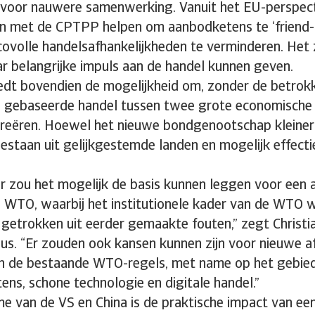
voor nauwere samenwerking. Vanuit het EU-perspect
 met de CPTPP helpen om aanbodketens te ‘friend-
icovolle handelsafhankelijkheden te verminderen. Het
r belangrijke impuls aan de handel kunnen geven.
biedt bovendien de mogelijkheid om, zonder de betrok
 gebaseerde handel tussen twee grote economische 
creëren. Hoewel het nieuwe bondgenootschap kleiner 
estaan uit gelijkgestemde landen en mogelijk effect
 zou het mogelijk de basis kunnen leggen voor een a
 WTO, waarbij het institutionele kader van de WTO w
 getrokken uit eerder gemaakte fouten,” zegt Christia
dius. “Er zouden ook kansen kunnen zijn voor nieuwe a
n de bestaande WTO-regels, met name op het gebie
ens, schone technologie en digitale handel.”
e van de VS en China is de praktische impact van e