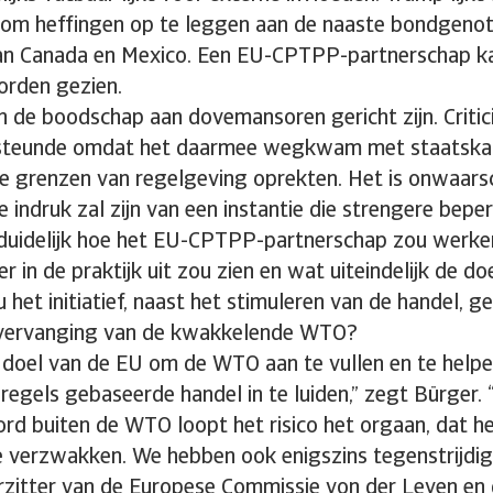
om heffingen op te leggen aan de naaste bondgenot
aan Canada en Mexico. Een EU-CPTPP-partnerschap ka
rden gezien.
n de boodschap aan dovemansoren gericht zijn. Criti
steunde omdat het daarmee wegkwam met staatskapi
de grenzen van regelgeving oprekten. Het is onwaarsch
 indruk zal zijn van een instantie die strengere bepe
t duidelijk hoe het EU-CPTPP-partnerschap zou werke
 in de praktijk uit zou zien en wat uiteindelijk de do
 het initiatief, naast het stimuleren van de handel, ge
 vervanging van de kwakkelende WTO?
et doel van de EU om de WTO aan te vullen en te help
 regels gebaseerde handel in te luiden,” zegt Bürger.
ord buiten de WTO loopt het risico het orgaan, dat h
te verzwakken. We hebben ook enigszins tegenstrijdi
rzitter van de Europese Commissie von der Leyen en 