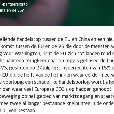
P-partnerschap
ina en de VS?
tellende handelstop tussen de EU en China en een ni
komst tussen de EU en de VS die door de meesten w
 voor Washington, richt de EU zich tot landen rond d
cht naar een terugkeer naar op regels gebaseerde 
VS, gesloten op 27 juli, legt invoerrechten van 15%
e EU op, de helft van de heffingen waar eerder mee 
 voorlopig een schadelijke handelsoorlog wordt afg
r dan waar veel Europese CEO’s op hadden gehoopt. 
eweging op het gebied van markttoegang en staat
rmee twee al langer bestaande knelpunten in de ond
 blijven bestaan.