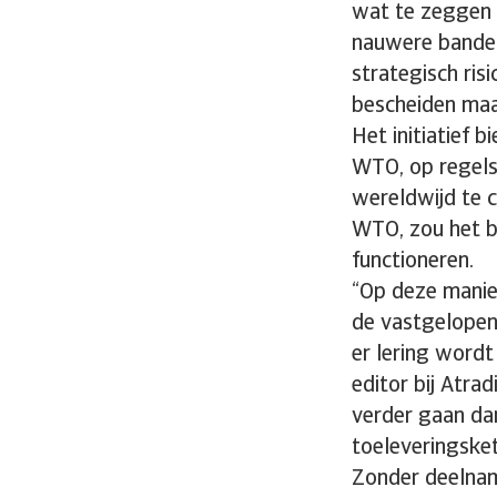
wat te zeggen 
nauwere banden
strategisch ris
bescheiden maa
Het initiatief 
WTO, op regels
wereldwijd te 
WTO, zou het b
functioneren.
“Op deze manier
de vastgelopen
er lering wordt
editor bij Atra
verder gaan da
toeleveringsket
Zonder deelnam