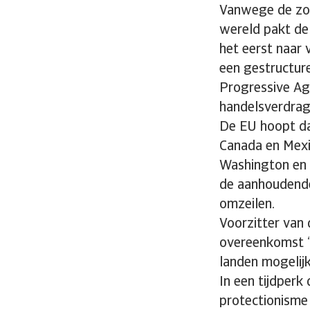
Vanwege de zor
wereld pakt de 
het eerst naar 
een gestructur
Progressive Ag
handelsverdrag 
De EU hoopt dat
Canada en Mexic
Washington en 
de aanhoudende
omzeilen.
Voorzitter van
overeenkomst “a
landen mogelijk
In een tijdper
protectionisme 