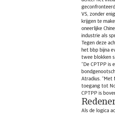
achter het ini
geconfronteerd
VS, zonder eni
krijgen te mak
oneerlijke Chin
industrie als s
Tegen deze ach
het bbp bijna e
twee blokken s
“De CPTPP is ee
bondgenootscha
Atradius. “Met
toegang tot No
CPTPP is bovend
Redenen
Als de logica ac