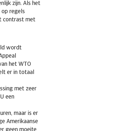
ijk zijn. Als het
 op regels
t contrast met
eld wordt
 Appeal
 van het WTO
t er in totaal
ssing met zeer
EU een
ren, maar is er
ige Amerikaanse
 er geen moeite