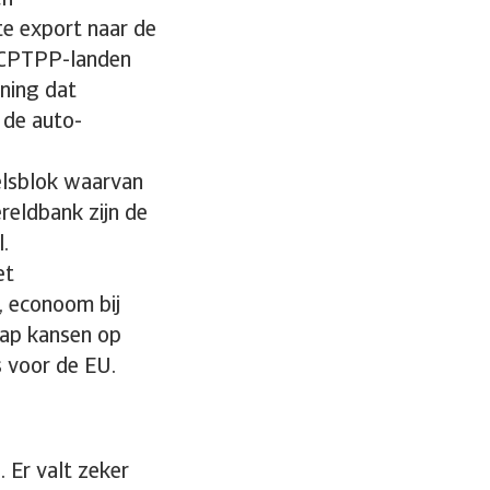
en
te export naar de
. CPTPP-landen
ning dat
 de auto-
elsblok waarvan
reldbank zijn de
.
et
, econoom bij
hap kansen op
s voor de EU.
. Er valt zeker