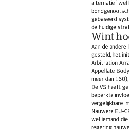
alternatief wel
bondgenootscha
gebaseerd syst
de huidige stra
Wint ho
Aan de andere k
gesteld, het in
Arbitration Ar
Appellate Body
meer dan 160),
De VS heeft ge
beperkte invloe
vergelijkbare i
Nauwere EU-CPT
wel iemand die
regering nauwel