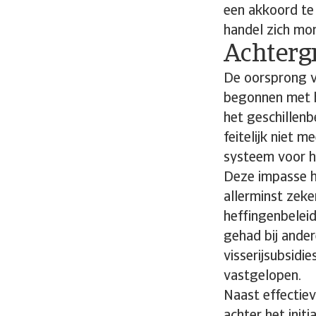
een akkoord te 
handel zich mo
Achterg
De oorsprong va
begonnen met 
het geschillenb
feitelijk niet 
systeem voor h
Deze impasse h
allerminst zeke
heffingenbelei
gehad bij ander
visserijsubsidi
vastgelopen.
Naast effectiev