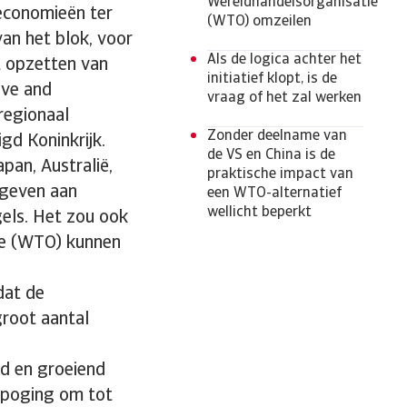
Wereldhandelsorganisatie
economieën ter
(WTO) omzeilen
van het blok, voor
Als de logica achter het
t opzetten van
initiatief klopt, is de
ive and
vraag of het zal werken
regionaal
Zonder deelname van
gd Koninkrijk.
de VS en China is de
pan, Australië,
praktische impact van
fgeven aan
een WTO-alternatief
wellicht beperkt
els. Het zou ook
ie (WTO) kunnen
dat de
groot aantal
id en groeiend
e poging om tot