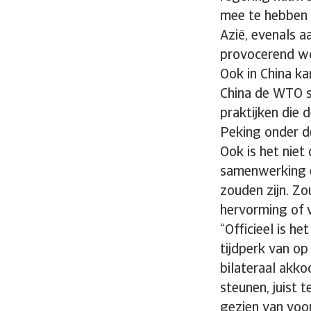
mee te hebben 
Azië, evenals 
provocerend wo
Ook in China ka
China de WTO 
praktijken die 
Peking onder de
Ook is het nie
samenwerking er
zouden zijn. Zou
hervorming of
“Officieel is h
tijdperk van op
bilateraal akko
steunen, juist 
gezien van voo