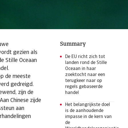
Summary
euwe
ordt gezien als
De EU richt zich tot
e Stille Oceaan
landen rond de Stille
handel.
Oceaan in haar
zoektocht naar een
 op de meeste
terugkeer naar op
werd gedreigd.
regels gebaseerde
ewend, zijn de
handel
Aan Chinese zijde
Het belangrijkste doel
ssteun aan
is de aanhoudende
erhandelingen
impasse in de kern van
de