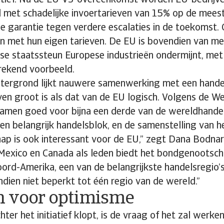
tiatief. Na de EU-VS-overeenkomst worden EU-bedrijv
 met schadelijke invoertarieven van 15% op de mees
ge garantie tegen verdere escalaties in de toekomst
en met hun eigen tarieven. De EU is bovendien van me
ese staatssteun Europese industrieën ondermijnt, met
prekend voorbeeld.
tergrond lijkt nauwere samenwerking met een hand
ven groot is als dat van de EU logisch. Volgens de We
amen goed voor bijna een derde van de wereldhandel
n belangrijk handelsblok, en de samenstelling van h
p is ook interessant voor de EU,” zegt Dana Bodnar
 Mexico en Canada als leden biedt het bondgenootsc
ord-Amerika, een van de belangrijkste handelsregio’
ien niet beperkt tot één regio van de wereld.”
 voor optimisme
hter het initiatief klopt, is de vraag of het zal werken