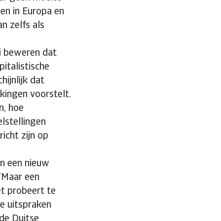
en in Europa en
n zelfs als
ci beweren dat
talistische
ijnlijk dat
rkingen voorstelt.
n, hoe
elstellingen
richt zijn op
en een nieuw
 “Maar een
et probeert te
ge uitspraken
de Duitse