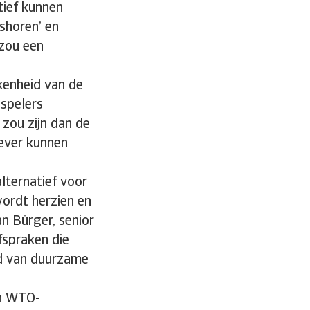
ief kunnen
shoren’ en
 zou een
kenheid van de
spelers
zou zijn dan de
iever kunnen
lternatief voor
ordt herzien en
n Bürger, senior
fspraken die
d van duurzame
en WTO-