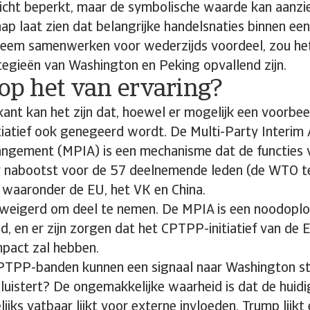
licht beperkt, maar de symbolische waarde kan aanzienl
p laat zien dat belangrijke handelsnaties binnen een
eem samenwerken voor wederzijds voordeel, zou he
tegieën van Washington en Peking opvallend zijn.
op het van ervaring?
ant kan het zijn dat, hoewel er mogelijk een voorbe
itiatief ook genegeerd wordt. De Multi-Party Interim
rangement (MPIA) is een mechanisme dat de functies
 nabootst voor de 57 deelnemende leden (de WTO tel
 waaronder de EU, het VK en China.
weigerd om deel te nemen. De MPIA is een noodoplo
d, en er zijn zorgen dat het CPTPP-initiatief van de 
mpact zal hebben.
PP-banden kunnen een signaal naar Washington stu
 luistert? De ongemakkelijke waarheid is dat de huid
ijks vatbaar lijkt voor externe invloeden. Trump lijkt