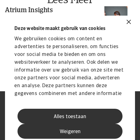
Lees Meer
Atrium Insights
Gi
D
Gain up-to-date business intelligence on your
customers, market and prospects via a single
c
Deze website maakt gebruik van cookies
platform
At
We gebruiken cookies om content en
ke
advertenties te personaliseren, om functies
voor social media te bieden en om ons
Jo
websiteverkeer te analyseren. Ook delen we
26
informatie over uw gebruik van onze site met
onze partners voor social media, adverteren
en analyse. Deze partners kunnen deze
gegevens combineren met andere informatie
die u aan ze heeft verstrekt of die ze hebben
AVG
Privacyverklaring
verzameld op basis van uw gebruik van hun
Cookie informatie
Speak Up
Alles toestaan
services.
Phishing en fraude
Juridische informatie
Supplier information
Disclaimer
Weigeren