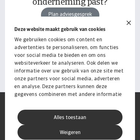
onderneming past?
Plan adviesgesprek
Deze website maakt gebruik van cookies
We gebruiken cookies om content en
Onze kennisbank
advertenties te personaliseren, om functies
Geef jouw bedrijf een boost met
voor social media te bieden en om ons
inzichten en nieuws
websiteverkeer te analyseren. Ook delen we
informatie over uw gebruik van onze site met
Bekijk onze kennisbank
onze partners voor social media, adverteren
en analyse. Deze partners kunnen deze
gegevens combineren met andere informatie
die u aan ze heeft verstrekt of die ze hebben
AVG
Privacyverklaring
verzameld op basis van uw gebruik van hun
Cookie informatie
Speak Up
Alles toestaan
services.
Phishing en fraude
Juridische informatie
Supplier information
Disclaimer
Weigeren