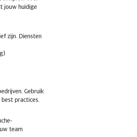
at jouw huidige
f zijn. Diensten
g)
edrijven. Gebruik
best practices.
nche-
jouw team