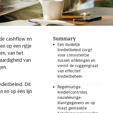
Summary
nde cashflow en
Een duidelijk
en op een rijtje
kredietbeleid zorgt
en, van het
voor consistentie
aardigheid van
tussen afdelingen en
vormt de ruggengraat
gen.
van effectief
kredietbeheer.
edietbeleid. Dit
Regelmatige
 en op één lijn
kredietcontroles,
nauwkeurige
klantgegevens en op
maat gemaakte