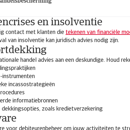
handelsbescherming
encrises en insolventie
g contact met klanten die
tekenen van financiële mo
eval van insolventie kan juridisch advies nodig zijn.
ortdekking
nationale handel advies aan een deskundige. Houd rek
lingspraktijken
e-instrumenten
eke incassostrategieën
procedures
eerde informatiebronnen
e dekkingsopties, zoals kredietverzekering
ware
e voor debiteurenbeheer om jouw activiteiten te str