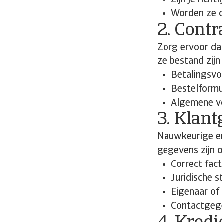
Zijn je richt
Worden ze c
2. Contr
Zorg ervoor dat
ze bestand zijn
Betalingsv
Bestelformu
Algemene v
3. Klan
Nauwkeurige en
gegevens zijn 
Correct fac
Juridische s
Eigenaar of
Contactgeg