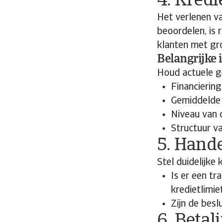
4. Kred
Het verlenen v
beoordelen, is 
klanten met gro
Belangrijke 
Houd actuele g
Financierin
Gemiddeld
Niveau van 
Structuur v
5. Hand
Stel duidelijke
Is er een t
kredietlimie
Zijn de bes
6. Beta