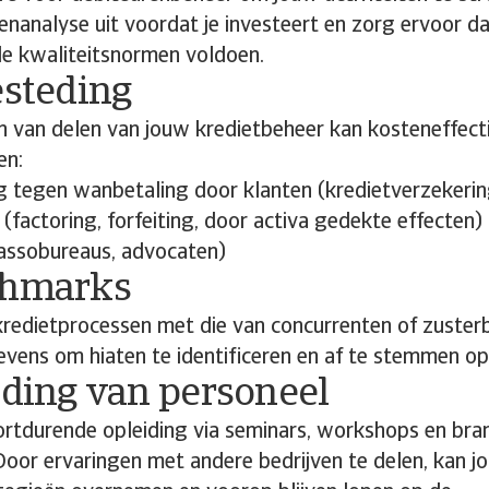
nanalyse uit voordat je investeert en zorg ervoor d
e kwaliteitsnormen voldoen.
esteding
 van delen van jouw kredietbeheer kan kosteneffectie
en:
 tegen wanbetaling door klanten (kredietverzekerin
 (factoring, forfeiting, door activa gedekte effecten)
cassobureaus, advocaten)
chmarks
kredietprocessen met die van concurrenten of zusterb
ens om hiaten te identificeren en af te stemmen op 
iding van personeel
ortdurende opleiding via seminars, workshops en bra
oor ervaringen met andere bedrijven te delen, kan 