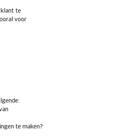
klant te
vooral voor
olgende:
 van
lingen te maken?