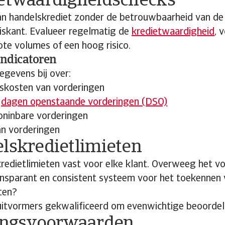
ietwaardigheidschecks
an handelskrediet zonder de betrouwbaarheid van de 
riskant. Evalueer regelmatig de
kredietwaardigheid
, 
te volumes of een hoog risico.
indicatoren
egevens bij over:
gskosten van vorderingen
e
dagen openstaande vorderingen (DSO)
oninbare vorderingen
an vorderingen
elskredietlimieten
 kredietlimieten vast voor elke klant. Overweeg het v
ransparant en consistent systeem voor het toekennen
ten?
luitvormers gekwalificeerd om evenwichtige beoorde
lingsvoorwaarden