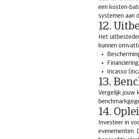
een kosten-bate
systemen aan d
12. Uitb
Het uitbesteden
kunnen omvatt
Bescherming
Financiering
Incasso (in
13. Ben
Vergelijk jouw 
benchmarkgegev
14. Ople
Investeer in vo
evenementen. D