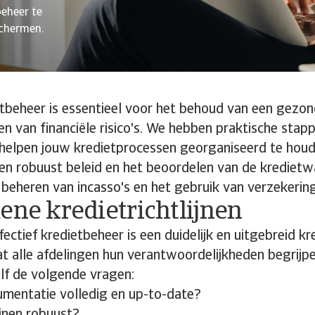
beheer te
schermen.
etbeheer is essentieel voor het behoud van een gezo
en van financiële risico's. We hebben praktische stapp
 helpen jouw kredietprocessen georganiseerd te houd
een robuust beleid en het beoordelen van de kredietw
 beheren van incasso's en het gebruik van verzekerin
ene kredietrichtlijnen
ectief kredietbeheer is een duidelijk en uitgebreid kr
t alle afdelingen hun verantwoordelijkheden begrijpen
zelf de volgende vragen:
umentatie volledig en up-to-date?