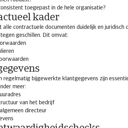
lijnen robuust?
onsistent toegepast in de hele organisatie?
actueel kader
 alle contractuele documenten duidelijk en juridisch c
 tegen geschillen. Dit omvat:
oorwaarden
lieren
oorwaarden
tgegevens
 regelmatig bijgewerkte klantgegevens zijn essentie
onder meer:
tuuradres
tructuur van het bedrijf
 algemeen directeur
evens