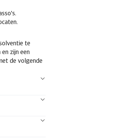
asso's.
caten.
solventie te
en zijn een
met de volgende