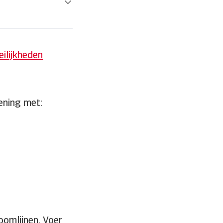
eilijkheden
ening met:
oomlijnen. Voer