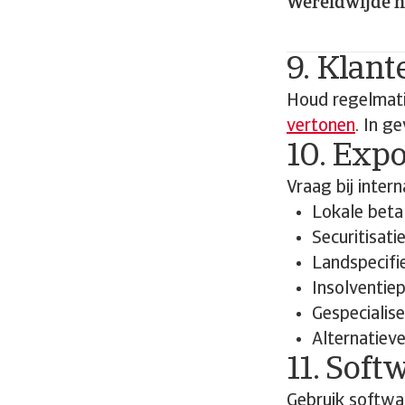
Wereldwijde 
9. Klant
Houd regelmati
vertonen
. In g
10. Exp
Vraag bij inter
Lokale beta
Securitisati
Landspecifi
Insolventie
Gespecialis
Alternatiev
11. Soft
Gebruik softwar