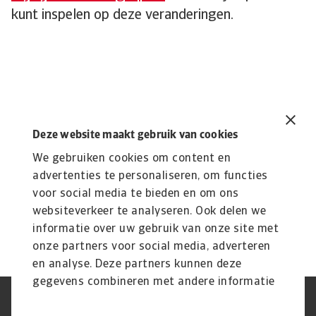
kunt inspelen op deze veranderingen.
Lees Meer
Deze website maakt gebruik van cookies
Blog
We gebruiken cookies om content en
Inflatie daalt, maar
advertenties te personaliseren, om functies
handelsspanningen houden
voor social media te bieden en om ons
risico’s hoog
websiteverkeer te analyseren. Ook delen we
De inflatie in de eurozone daalt sneller dan
informatie over uw gebruik van onze site met
verwacht, maar nieuwe handelsspanningen werpen
onze partners voor social media, adverteren
een ...
en analyse. Deze partners kunnen deze
gegevens combineren met andere informatie
die u aan ze heeft verstrekt of die ze hebben
AVG
Privacyverklaring