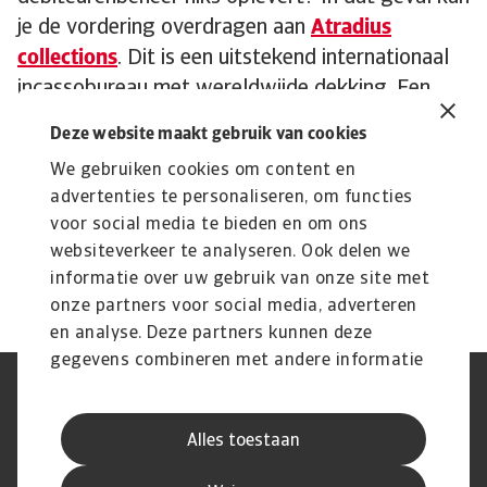
je de vordering overdragen aan
Atradius
collections
. Dit is een uitstekend internationaal
incassobureau met wereldwijde dekking. Een
partner die dus prima in staat is om voor jouw
Deze website maakt gebruik van cookies
buitenlandse klant de incassoprocedure op te
We gebruiken cookies om content en
starten. Mocht de vordering uiteindelijk oninbaar
advertenties te personaliseren, om functies
blijken te zijn, dan is 90% van de vordering
voor social media te bieden en om ons
verzekerd.
websiteverkeer te analyseren. Ook delen we
informatie over uw gebruik van onze site met
onze partners voor social media, adverteren
en analyse. Deze partners kunnen deze
gegevens combineren met andere informatie
die u aan ze heeft verstrekt of die ze hebben
AVG
Privacyverklaring
verzameld op basis van uw gebruik van hun
Cookie informatie
Speak Up
Alles toestaan
services.
Phishing en fraude
Juridische informatie
Supplier information
Disclaimer