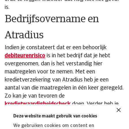
is.
Bedrijfsovername en
Atradius
Indien je constateert dat er een behoorlijk
debiteurenrisico
is in het bedrijf dat je hebt
overgenomen, dan is het verstandig hier
maatregelen voor te nemen. Met een
kredietverzekering van Atradius heb je een
aantal van die maatregelen in één keer geregeld.
Zo kan je van tevoren de
kredietwaardigheidscheck
doen. Verder heb je
de mogelijkheid om een vordering over te
Deze website maakt gebruik van cookies
dragen aan
Atradius Collections
.
Dit is een
We gebruiken cookies om content en
uitstekend
incassobureau
met wereldwijde