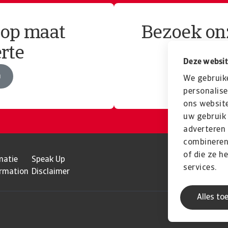
 op maat
Bezoek onz
rte
Deze websit
n
We gebruik
personalise
ons website
uw gebruik 
adverteren
combineren 
of die ze h
matie
Speak Up
services.
ormation
Disclaimer
Alles to