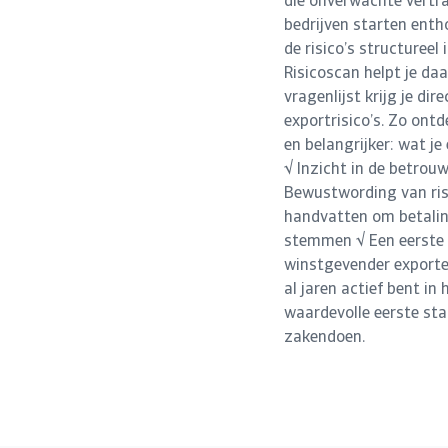
die onverwachte vertra
bedrijven starten ent
de risico’s structureel
Risicoscan helpt je daa
vragenlijst krijg je dir
exportrisico’s. Zo ont
en belangrijker: wat je
√ Inzicht in de betrouw
Bewustwording van risi
handvatten om betalin
stemmen √ Een eerste s
winstgevender exporter
al jaren actief bent in
waardevolle eerste sta
zakendoen.