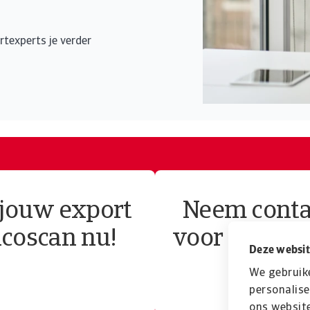
rtexperts je verder
 jouw export
Neem conta
icoscan nu!
voor een vri
Deze websit
We gebruik
personalise
ons website