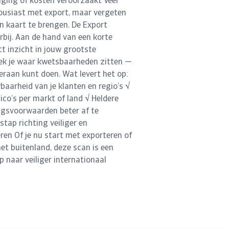
ging of kosten veroorzaakt Veel
housiast met export, maar vergeten
 in kaart te brengen. De Export
rbij. Aan de hand van een korte
ect inzicht in jouw grootste
dek je waar kwetsbaarheden zitten —
 eraan kunt doen. Wat levert het op:
baarheid van je klanten en regio’s √
co’s per markt of land √ Heldere
gsvoorwaarden beter af te
tap richting veiliger en
en Of je nu start met exporteren of
 het buitenland, deze scan is een
p naar veiliger internationaal