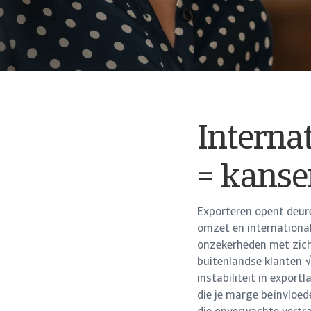
Interna
= kansen
Exporteren opent deur
omzet en international
onzekerheden met zich
buitenlandse klanten √
instabiliteit in expor
die je marge beïnvloe