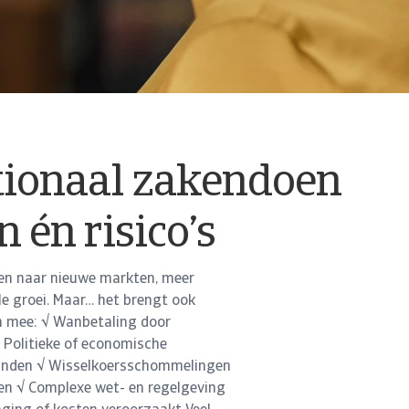
tionaal zakendoen
 én risico’s
en naar nieuwe markten, meer
e groei. Maar… het brengt ook
 mee: √ Wanbetaling door
 Politieke of economische
tlanden √ Wisselkoersschommelingen
den √ Complexe wet- en regelgeving