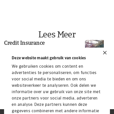
Lees Meer
Credit Insurance
R
E
Protect your business from unpaid invoices and gain
access to valuable business intelligence
n
Deze website maakt gebruik van cookies
l
We gebruiken cookies om content en
Th
advertenties te personaliseren, om functies
cl
voor social media te bieden en om ons
Ni
websiteverkeer te analyseren. Ook delen we
10
informatie over uw gebruik van onze site met
onze partners voor social media, adverteren
en analyse. Deze partners kunnen deze
gegevens combineren met andere informatie