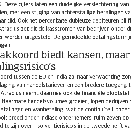
. Deze cijfers laten een duidelijke verslechtering van
en, met een stijging van achterstallige betalingen v
 jaar tijd. Ook het percentage dubieuze debiteuren blij
Atradius zet dit de kasstromen van bedrijven onder 
er worden uitgesteld. De gemiddelde betalingstermi
agen.
akkoord biedt kansen, maar e
lingsrisico’s
oord tussen de EU en India zal naar verwachting zo
rlaging van handelstarieven en een bredere toegang t
 Atradius neemt daarmee ook de financiële blootstell
. Naarmate handelsvolumes groeien, lopen bedrijven m
betalingen en wanbetaling, wat de continuïteit onder
ook breed onder Indiase ondernemers: ruim zeven op d
te zijn over insolventierisico’s in de tweede helft v