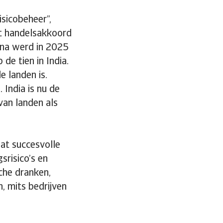
isicobeheer”,
t handelsakkoord
ina werd in 2025
de tien in India.
e landen is.
 India is nu de
van landen als
dat succesvolle
srisico’s en
sche dranken,
, mits bedrijven