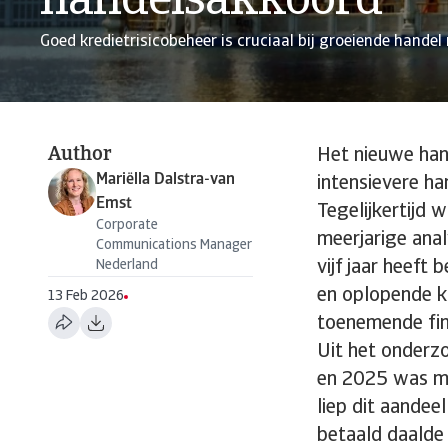
handelsakkoord
Goed kredietrisicobeheer is cruciaal bij groeiende handel
Author
Het nieuwe han
Mariëlla Dalstra-van
intensievere ha
Emst
Tegelijkertijd
Corporate
meerjarige anal
Communications Manager
Nederland
vijf jaar heeft
en oplopende k
13 Feb 2026
toenemende fin
Uit het onderzo
en 2025 was min
liep dit aandee
betaald daalde 