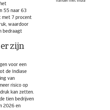
handel met India
 het
an 55 naar 63
ft met 7 procent
druk, waardoor
jn bedraagt
r zijn
rgen voor een
ot de Indiase
ing van
eer risico op
 druk kan zetten.
e tien bedrijven
an 2026 en