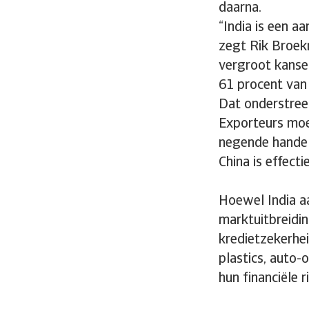
daarna.
“India is een a
zegt Rik Broek
vergroot kansen
61 procent van 
Dat onderstreep
Exporteurs moet
negende handel
China is effecti
Hoewel India aa
marktuitbreidin
kredietzekerhei
plastics, auto-
hun financiële r