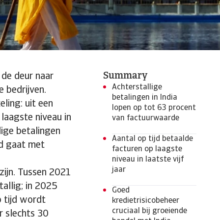
Summary
 de deur naar
Achterstallige
 bedrijven.
betalingen in India
ling: uit een
lopen op tot 63 procent
 laagste niveau in
van factuurwaarde
lige betalingen
Aantal op tijd betaalde
rd gaat met
facturen op laagste
niveau in laatste vijf
jaar
 zijn. Tussen 2021
allig; in 2025
Goed
p tijd wordt
kredietrisicobeheer
cruciaal bij groeiende
r slechts 30