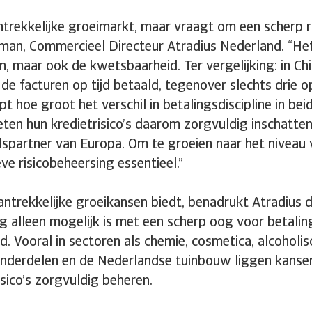
antrekkelijke groeimarkt, maar vraagt om een scherp r
man, Commercieel Directeur Atradius Nederland. “He
, maar ook de kwetsbaarheid. Ter vergelijking: in Ch
de facturen op tijd betaald, tegenover slechts drie op 
t hoe groot het verschil in betalingsdiscipline in beid
en hun kredietrisico’s daarom zorgvuldig inschatten.
spartner van Europa. Om te groeien naar het niveau 
eve risicobeheersing essentieel.”
ntrekkelijke groeikansen biedt, benadrukt Atradius 
g alleen mogelijk is met een scherp oog voor betaling
d. Vooral in sectoren als chemie, cosmetica, alcoholi
onderdelen en de Nederlandse tuinbouw liggen kansen
isico’s zorgvuldig beheren.