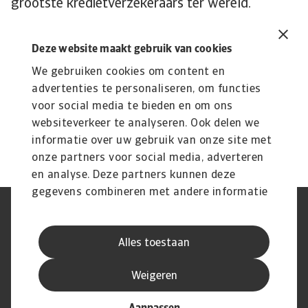
grootste kredietverzekeraars ter wereld.
Deze website maakt gebruik van cookies
We gebruiken cookies om content en
advertenties te personaliseren, om functies
Lees Meer
voor social media te bieden en om ons
Kennisbank
websiteverkeer te analyseren. Ook delen we
Verdiep je in onze kennisbank met waardevolle inzichten over
informatie over uw gebruik van onze site met
kredietverzekeringen, risico’s en ...
onze partners voor social media, adverteren
en analyse. Deze partners kunnen deze
gegevens combineren met andere informatie
die u aan ze heeft verstrekt of die ze hebben
AVG
Privacyverklaring
verzameld op basis van uw gebruik van hun
Cookie informatie
Speak Up
Alles toestaan
services.
Phishing en fraude
Juridische informatie
Supplier information
Disclaimer
Weigeren