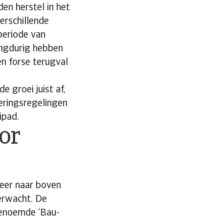
en herstel in het
verschillende
periode van
angdurig hebben
n forse terugval
 groei juist af,
leringsregelingen
ipad.
oor
weer naar boven
verwacht. De
genoemde ‘Bau-