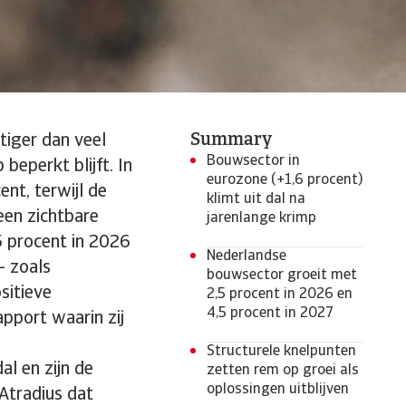
Summary
iger dan veel
Bouwsector in
beperkt blijft. In
eurozone (+1,6 procent)
nt, terwijl de
klimt uit dal na
een zichtbare
jarenlange krimp
5 procent in 2026
Nederlandse
- zoals
bouwsector groeit met
sitieve
2,5 procent in 2026 en
4,5 procent in 2027
apport waarin zij
Structurele knelpunten
al en zijn de
zetten rem op groei als
oplossingen uitblijven
 Atradius dat