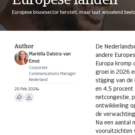
Europese landen
Europese bouwsector herstelt, maar laat wisselend beeld
Author
De Nederlandse
Mariëlla Dalstra-van
andere Europese
Emst
Europa kromp d
Corporate
groei in 2026 e
Communications Manager
Nederland
stijging van d
en 4,5 procent 
20 Feb 2026
netcongestie, p
ontwikkeling op
de verwachting
Na een aantal m
vooruitzichten 