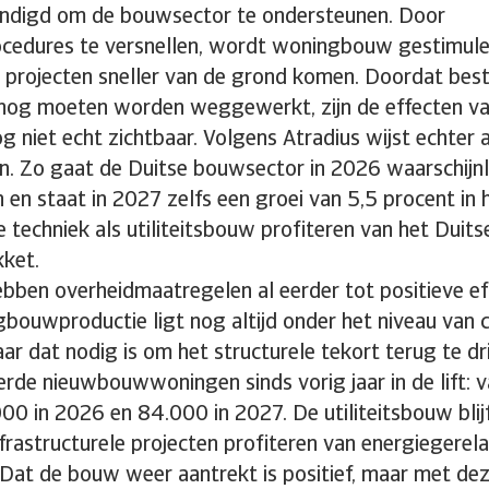
ondigd om de bouwsector te ondersteunen. Door
cedures te versnellen, wordt woningbouw gestimul
le projecten sneller van de grond komen. Doordat bes
nog moeten worden weggewerkt, zijn de effecten v
 niet echt zichtbaar. Volgens Atradius wijst echter a
n. Zo gaat de Duitse bouwsector in 2026 waarschijnl
 en staat in 2027 zelfs een groei van 5,5 procent in h
e techniek als utiliteitsbouw profiteren van het Duits
kket.
bben overheidmaatregelen al eerder tot positieve ef
bouwproductie ligt nog altijd onder het niveau van 
ar dat nodig is om het structurele tekort terug te dr
rde nieuwbouwwoningen sinds vorig jaar in de lift: 
0 in 2026 en 84.000 in 2027. De utiliteitsbouw blij
infrastructurele projecten profiteren van energiegerel
 “Dat de bouw weer aantrekt is positief, maar met de