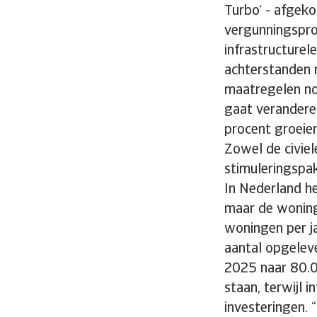
Turbo’ - afgek
vergunningspro
infrastructure
achterstanden 
maatregelen nog
gaat verandere
procent groeien
Zowel de civiel
stimuleringspa
In Nederland he
maar de woning
woningen per ja
aantal opgeleve
2025 naar 80.00
staan, terwijl 
investeringen.