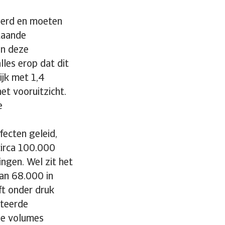
eerd en moeten
taande
an deze
lles erop dat dit
ijk met 1,4
et vooruitzicht.
e
fecten geleid,
circa 100.000
ingen. Wel zit het
van 68.000 in
ft onder druk
ateerde
ze volumes