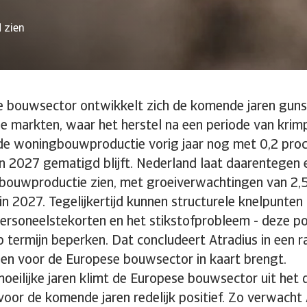
 zien
 bouwsector ontwikkelt zich de komende jaren gunst
 markten, waar het herstel na een periode van krimp 
e woningbouwproductie vorig jaar nog met 0,2 proce
n 2027 gematigd blijft. Nederland laat daarentegen 
e bouwproductie zien, met groeiverwachtingen van 2,
in 2027. Tegelijkertijd kunnen structurele knelpunten 
ersoneelstekorten en het stikstofprobleem - deze po
 termijn beperken. Dat concludeert Atradius in een r
en voor de Europese bouwsector in kaart brengt.
oeilijke jaren klimt de Europese bouwsector uit het d
voor de komende jaren redelijk positief. Zo verwacht