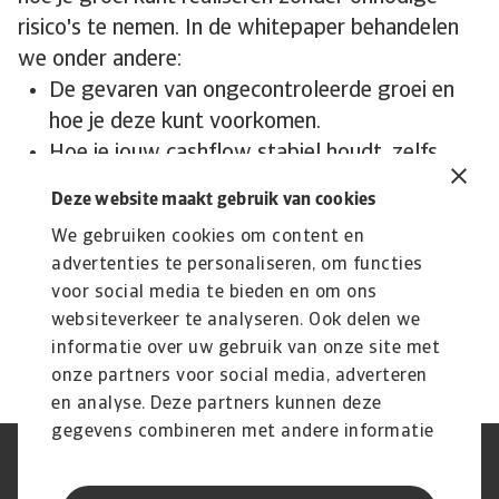
risico's te nemen. In de whitepaper behandelen
we onder andere:
De gevaren van ongecontroleerde groei en
hoe je deze kunt voorkomen.
Hoe je jouw cashflow stabiel houdt, zelfs
wanneer je bedrijf groeit.
Deze website maakt gebruik van cookies
Het belang van een kredietverzekering om je
We gebruiken cookies om content en
te beschermen tegen wanbetaling.
advertenties te personaliseren, om functies
Praktische stappen om verantwoord en
voor social media te bieden en om ons
duurzaam te groeien.
websiteverkeer te analyseren. Ook delen we
informatie over uw gebruik van onze site met
onze partners voor social media, adverteren
en analyse. Deze partners kunnen deze
gegevens combineren met andere informatie
die u aan ze heeft verstrekt of die ze hebben
AVG
Privacyverklaring
verzameld op basis van uw gebruik van hun
Cookie informatie
Speak Up