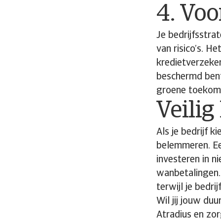
4. Voo
Je bedrijfsstra
van risico’s. H
kredietverzeker
beschermd bent
groene toekom
Veili
Als je bedrijf k
belemmeren. Ee
investeren in 
wanbetalingen. 
terwijl je bedrij
Wil jij jouw d
Atradius en zor