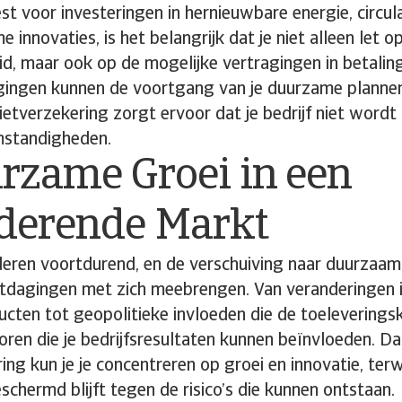
kiest voor investeringen in hernieuwbare energie, circu
 innovaties, is het belangrijk dat je niet alleen let o
d, maar ook op de mogelijke vertragingen in betaling
agingen kunnen de voortgang van je duurzame planne
ietverzekering zorgt ervoor dat je bedrijf niet wor
mstandigheden.
rzame Groei in een
derende Markt
eren voortdurend, en de verschuiving naar duurzaam
tdagingen met zich meebrengen. Van veranderingen i
cten tot geopolitieke invloeden die de toeleverings
ctoren die je bedrijfsresultaten kunnen beïnvloeden. Da
ng kun je je concentreren op groei en innovatie, terwi
eschermd blijft tegen de risico’s die kunnen ontstaan.