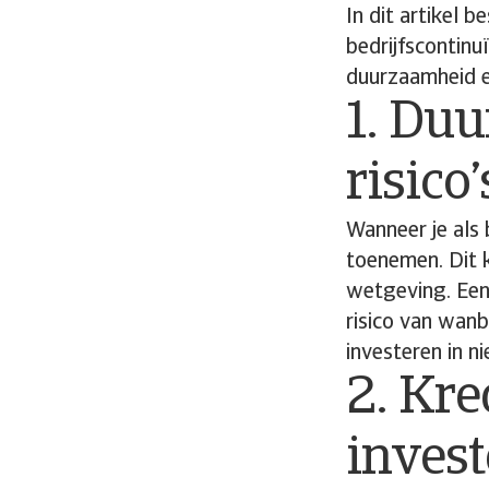
In dit artikel 
bedrijfscontin
duurzaamheid e
1. Du
risico’
Wanneer je als 
toenemen. Dit k
wetgeving. Een
risico van wanb
investeren in n
2. Kre
inves