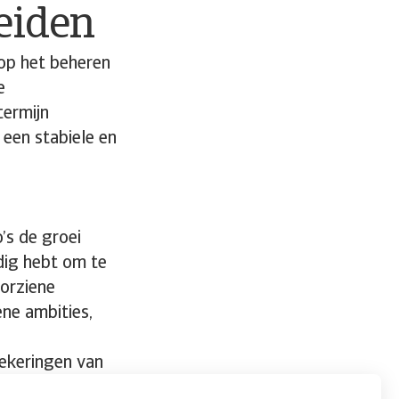
eiden
 op het beheren
e
termijn
een stabiele en
o’s de groei
dig hebt om te
oorziene
ene ambities,
zekeringen van
st. Bekijk onze