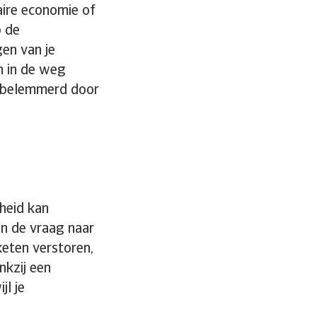
laire economie of
p de
en van je
n in de weg
dt belemmerd door
heid kan
n de vraag naar
keten verstoren,
nkzij een
jl je