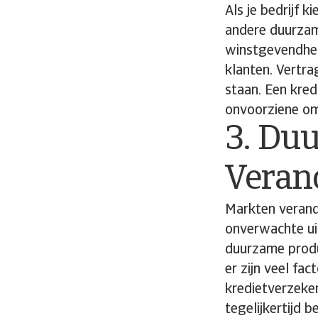
Als je bedrijf 
andere duurzame
winstgevendhei
klanten. Vertr
staan. Een kred
onvoorziene o
3. Duu
Veran
Markten verand
onverwachte ui
duurzame produ
er zijn veel fa
kredietverzekeri
tegelijkertijd b