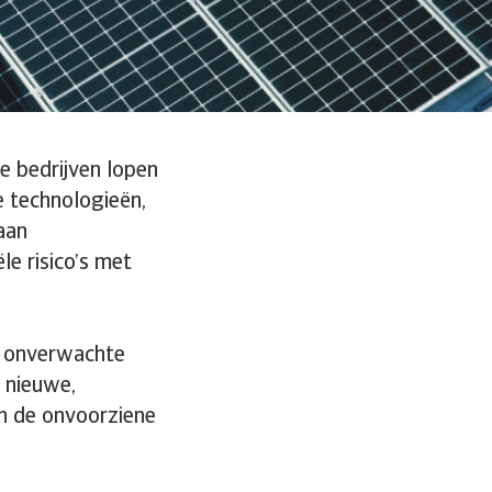
e bedrijven lopen
e technologieën,
aan
le risico’s met
r onverwachte
 nieuwe,
en de onvoorziene