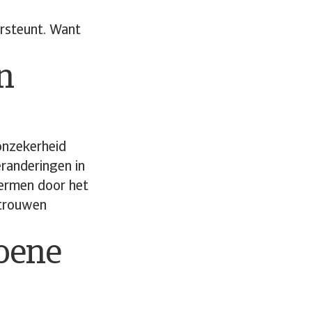
ersteunt. Want
n
 onzekerheid
eranderingen in
hermen door het
rtrouwen
roene