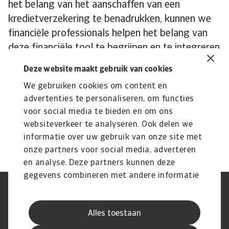
het belang van het aanschaffen van een
kredietverzekering te benadrukken, kunnen we
financiële professionals helpen het belang van
deze financiële tool te begrijpen en te integreren
in hun bredere liquiditeitsstrategieën. Dit draagt
Deze website maakt gebruik van cookies
bij aan een robuust risicobeheer en een
We gebruiken cookies om content en
veerkrachtige financiële positie voor
advertenties te personaliseren, om functies
organisaties in een steeds veranderende
voor social media te bieden en om ons
economische omgeving.
websiteverkeer te analyseren. Ook delen we
informatie over uw gebruik van onze site met
onze partners voor social media, adverteren
en analyse. Deze partners kunnen deze
gegevens combineren met andere informatie
die u aan ze heeft verstrekt of die ze hebben
AVG
Privacyverklaring
verzameld op basis van uw gebruik van hun
Cookie informatie
Speak Up
Alles toestaan
services.
Phishing en fraude
Juridische informatie
Supplier information
Disclaimer