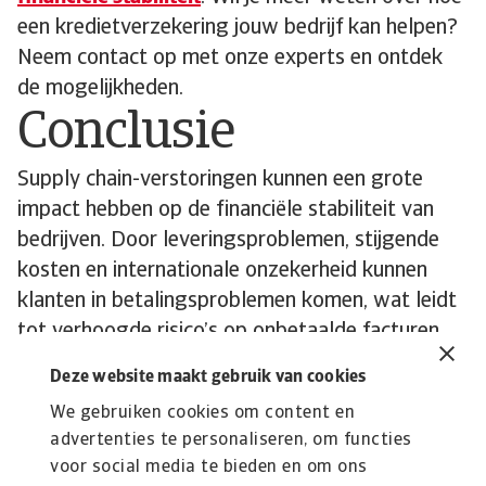
een kredietverzekering jouw bedrijf kan helpen?
Neem contact op met onze experts en ontdek
de mogelijkheden.
Conclusie
Supply chain-verstoringen kunnen een grote
impact hebben op de financiële stabiliteit van
bedrijven. Door leveringsproblemen, stijgende
kosten en internationale onzekerheid kunnen
klanten in betalingsproblemen komen, wat leidt
tot verhoogde risico’s op onbetaalde facturen.
Een kredietverzekering helpt je om deze risico’s
Deze website maakt gebruik van cookies
te beheersen en je cashflow te beschermen. In
We gebruiken cookies om content en
een wereld waarin economische onzekerheid de
advertenties te personaliseren, om functies
norm is, is het essentieel om voorbereid te zijn
voor social media te bieden en om ons
op mogelijke financiële tegenslagen.