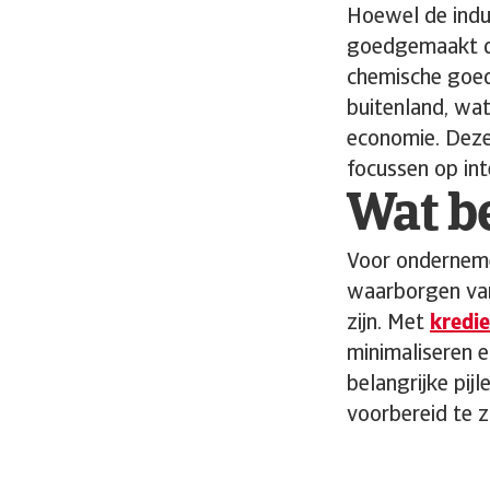
Hoewel de indus
goedgemaakt do
chemische goed
buitenland, wat
economie. Deze 
focussen op int
Wat be
Voor ondernemer
waarborgen van 
zijn. Met
kredi
minimaliseren 
belangrijke pij
voorbereid te z