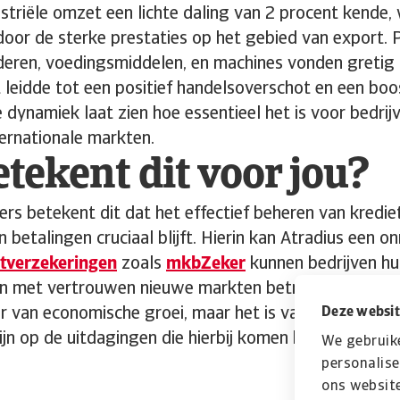
triële omzet een lichte daling van 2 procent kende, 
or de sterke prestaties op het gebied van export. 
eren, voedingsmiddelen, en machines vonden gretig a
 leidde tot een positief handelsoverschot en een boo
dynamiek laat zien hoe essentieel het is voor bedrijv
ernationale markten.
tekent dit voor jou?
s betekent dit dat het effectief beheren van kredietr
betalingen cruciaal blijft. Hierin kan Atradius een o
etverzekeringen
zoals
mkbZeker
kunnen bedrijven hun
en met vertrouwen nieuwe markten betreden. De expor
ler van economische groei, maar het is van groot bel
Deze websit
ijn op de uitdagingen die hierbij komen kijken.
We gebruik
personalise
ons website