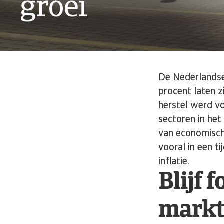
groei
De Nederlandse
procent laten z
herstel werd v
sectoren in he
van economisch
vooral in een t
inflatie.
Blijf 
markt