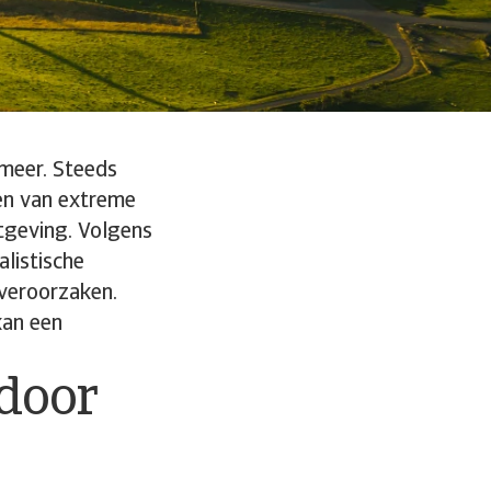
 meer. Steeds
gen van extreme
geving. Volgens
alistische
 veroorzaken.
kan een
 door