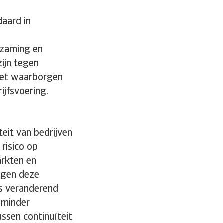
aard in
urzaming en
zijn tegen
 het waarborgen
ijfsvoering.
teit van bedrijven
risico op
rkten en
egen deze
ds veranderend
s minder
ussen continuïteit