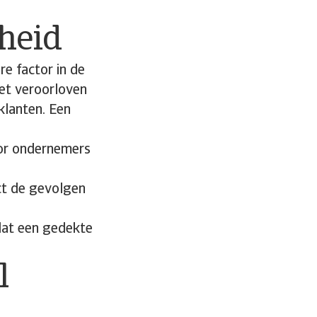
heid
e factor in de
iet veroorloven
klanten. Een
oor ondernemers
ect de gevolgen
rdat een gedekte
l