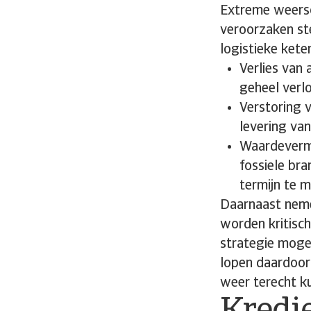
Extreme weerso
veroorzaken ste
logistieke keten
Verlies van
geheel verl
Verstoring 
levering va
Waardevermin
fossiele br
termijn te m
Daarnaast nemen
worden kritisch
strategie mogel
lopen daardoor
weer terecht k