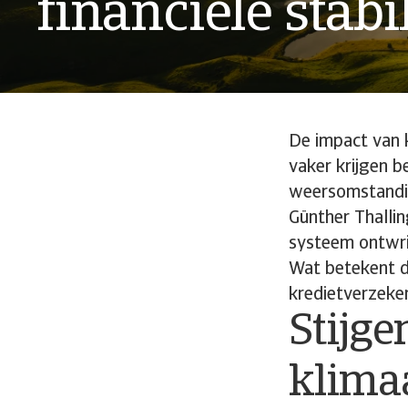
financiële stabil
De impact van 
vaker krijgen b
weersomstandig
Günther Thallin
systeem ontwric
Wat betekent d
kredietverzeker
Stijge
klima