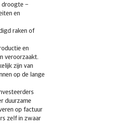
 droogte –
eiten en
digd raken of
roductie en
n veroorzaakt.
lijk zijn van
unnen op de lange
investeerders
der duurzame
veren op factuur
s zelf in zwaar