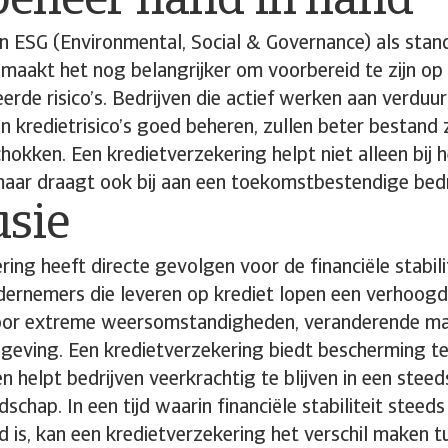
beheer hand in hand
 ESG (Environmental, Social & Governance) als stand
 maakt het nog belangrijker om voorbereid te zijn op
erde risico’s. Bedrijven die actief werken aan verdu
hun kredietrisico’s goed beheren, zullen beter bestand 
okken. Een kredietverzekering helpt niet alleen bij
maar draagt ook bij aan een toekomstbestendige bedr
usie
ing heeft directe gevolgen voor de financiële stabili
ernemers die leveren op krediet lopen een verhoogd 
oor extreme weersomstandigheden, veranderende ma
lgeving. Een kredietverzekering biedt bescherming t
 helpt bedrijven veerkrachtig te blijven in een stee
schap. In een tijd waarin financiële stabiliteit steed
 is, kan een kredietverzekering het verschil maken t