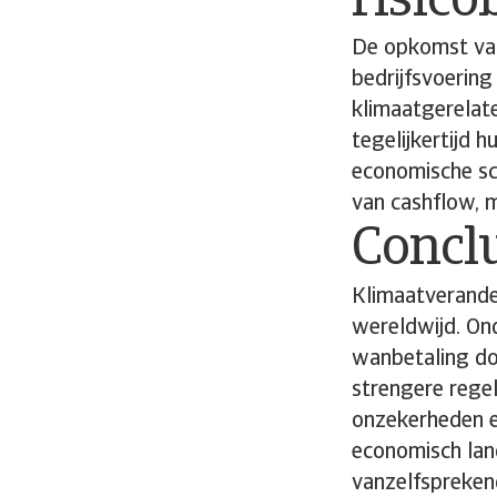
risico
De opkomst van
bedrijfsvoering
klimaatgerelate
tegelijkertijd 
economische sch
van cashflow, 
Concl
Klimaatverander
wereldwijd. Ond
wanbetaling d
strengere rege
onzekerheden en
economisch land
vanzelfsprekend