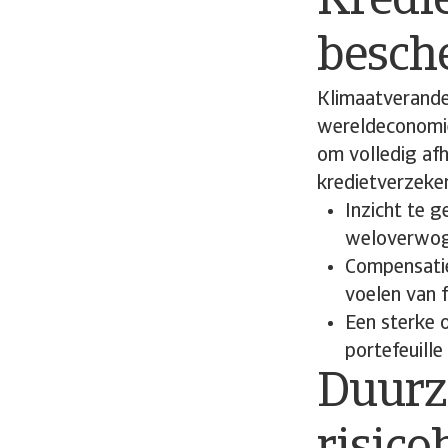
Kredie
besch
Klimaatverande
wereldeconomie
om volledig afh
kredietverzeker
Inzicht te 
weloverwog
Compensatie
voelen van f
Een sterke o
portefeuille
Duurz