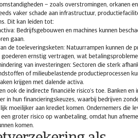
mstandigheden – zoals overstromingen, orkanen en
eds vaker schade aan infrastructuur, productiefacilit
s. Dit kan leiden tot:
 activa: Bedrijfsgebouwen en machines kunnen bescha
oren gaan.
van de toeleveringsketen: Natuurrampen kunnen de p
n goederen ernstig vertragen, wat betalingsprobleme
dering van investeringen: Sectoren die sterk afhanke
andstoffen of milieubelastende productieprocessen k
aken krijgen met dalende activa.
 ook de indirecte financiële risico’s toe. Banken en 
er in hun financieringskeuzes, waarbij bedrijven zon
ijk moeilijker aan krediet komen. Ondernemers die le
 een groter risico op wanbetaling, omdat hun afnemer
unnen komen.