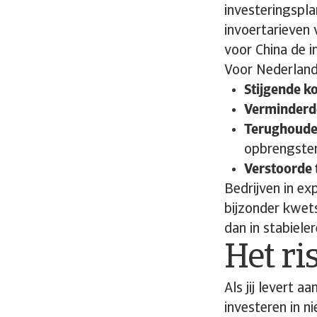
investeringspl
invoertarieven
voor China de i
Voor Nederlands
Stijgende k
Verminderd
Terughouden
opbrengste
Verstoorde 
Bedrijven in ex
bijzonder kwet
dan in stabieler
Het ri
Als jij levert a
investeren in n