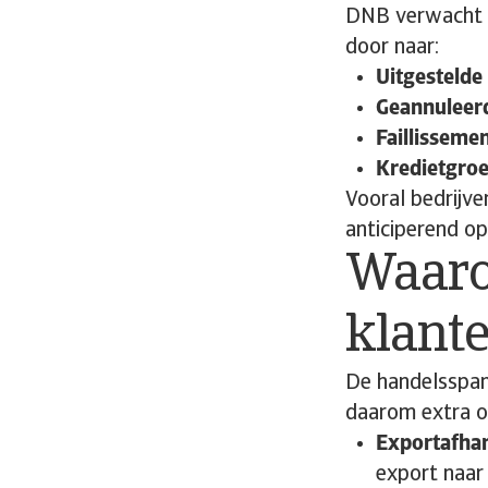
DNB verwacht da
door naar:
Uitgestelde
Geannuleer
Faillisseme
Kredietgroei
Vooral bedrijve
anticiperend o
Waarop
klant
De handelsspan
daarom extra o
Exportafhan
export naar 