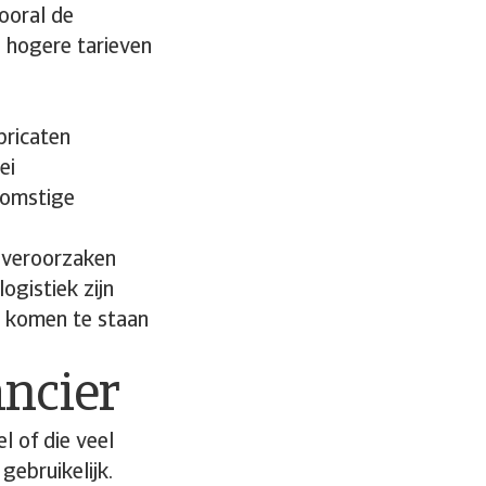
ooral de
 hogere tarieven
bricaten
ei
komstige
 veroorzaken
ogistiek zijn
k komen te staan
ancier
el of die veel
gebruikelijk.