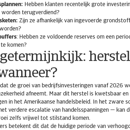
splannen:
Hebben klanten recentelijk grote invester
 worden terugverdiend?
sketen:
Zijn ze afhankelijk van ingevoerde grondstof
 worden?
buffers
: Hebben ze voldoende reserves om een perio
 te komen?
getermijnkijk: herste
wanneer?
at de groei van bedrijfsinvesteringen vanaf 2026 we
ekerheid afneemt. Maar dit herstel is kwetsbaar en 
gen in het Amerikaanse handelsbeleid. In het zware 
et verdere escalatie van handelsspanningen — kan 
ei zelfs vrijwel tot stilstand komen.
rs betekent dit dat de huidige periode van verhoog