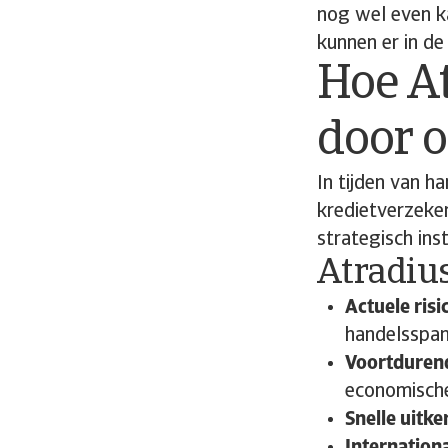
nog wel even k
kunnen er in d
Hoe At
door o
In tijden van 
kredietverzeke
strategisch ins
Atradius
Actuele risi
handelsspa
Voortduren
economisch
Snelle uitke