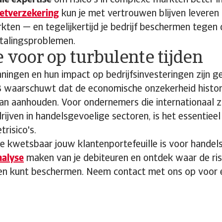
ale expertise
om risico's in complexe markten beter i
etverzekering
kun je met vertrouwen blijven leveren 
ten — en tegelijkertijd je bedrijf beschermen tegen
talingsproblemen.
e voor op turbulente tijden
ingen en hun impact op bedrijfsinvesteringen zijn gee
waarschuwt dat de economische onzekerheid histori
an aanhouden. Voor ondernemers die internationaal 
rijven in handelsgevoelige sectoren, is het essentieel
trisico's.
oe kwetsbaar jouw klantenportefeuille is voor hande
nalyse
maken van je debiteuren en ontdek waar de ris
gen kunt beschermen. Neem contact met ons op voor e