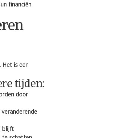
un financiën,
eren
 Het is een
re tijden:
worden door
n veranderende
blijft