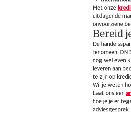
Internation
Met onze
kredi
uitdagende mark
onvoorziene be
Bereid j
De handelsspann
fenomeen. DNB 
nog wel even k
leveren aan bed
te zijn op kredie
Wil je weten h
Laat ons een
a
hoe je je er te
adviesgesprek.