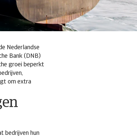
 de Nederlandse
sche Bank (DNB)
che groei beperkt
bedrijven,
agt om extra
gen
t bedrijven hun