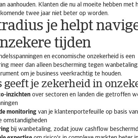
an aanhouden. Klanten die nu al moeite hebben met h
e komende twee jaar niet beter op worden.
radius je helpt navig
nzekere tijden
handelsspanningen en economische onzekerheid is een
ring meer dan alleen bescherming tegen wanbetaling.
trument om je business veerkrachtig te houden.
 geeft je zekerheid in onzeke
co-inzichten
over sectoren en landen die getroffen 
nningen
de monitoring
van je klantenportefeuille op basis va
e omstandigheden
ring
bij wanbetaling, zodat jouw cashflow beschermd 