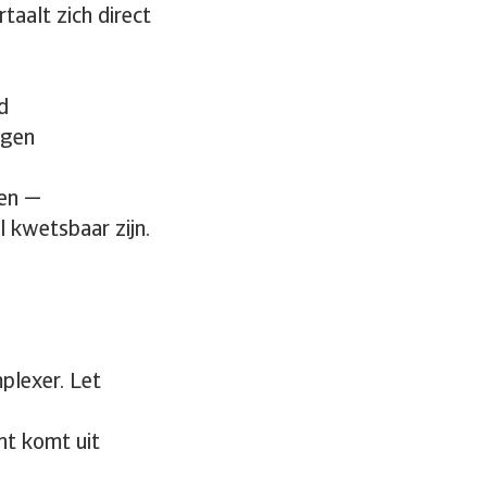
taalt zich direct
d
agen
den —
 kwetsbaar zijn.
plexer. Let
nt komt uit