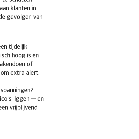
n te schatten
aan klanten in
 de gevolgen van
n tijdelijk
sch hoog is en
zakendoen of
 om extra alert
lsspanningen?
ico's liggen — en
en vrijblijvend