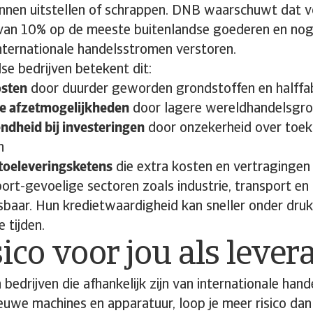
annen uitstellen of schrappen. DNB waarschuwt dat v
 van 10% op de meeste buitenlandse goederen en nog
nternationale handelsstromen verstoren.
e bedrijven betekent dit:
osten
door duurder geworden grondstoffen en halffa
e afzetmogelijkheden
door lagere wereldhandelsgro
dheid bij investeringen
door onzekerheid over toe
n
toeleveringsketens
die extra kosten en vertragingen
port-gevoelige sectoren zoals industrie, transport en l
sbaar. Hun kredietwaardigheid kan sneller onder dru
e tijden.
sico voor jou als lever
an bedrijven die afhankelijk zijn van internationale hand
ieuwe machines en apparatuur, loop je meer risico dan 