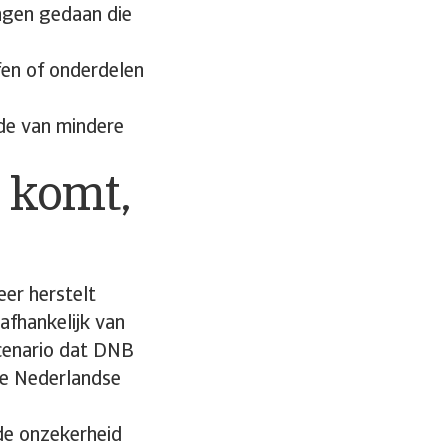
ingen gedaan die
fen of onderdelen
de van mindere
l komt,
er herstelt
afhankelijk van
scenario dat DNB
de Nederlandse
de onzekerheid