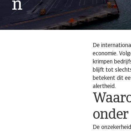
n
De internation
economie. Volg
krimpen bedrijf
blijft tot slec
betekent dit e
alertheid.
Waaro
onder
De onzekerheid