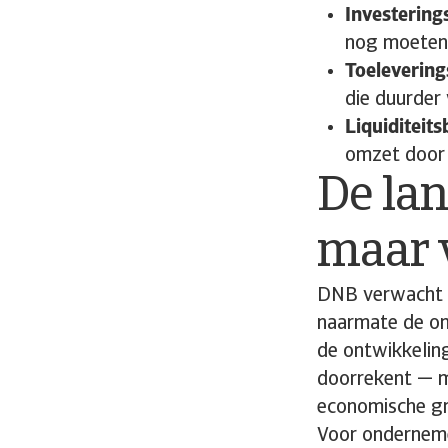
Investering
nog moeten
Toelevering
die duurder
Liquiditeits
omzet door
De lan
maar 
DNB verwacht d
naarmate de onz
de ontwikkelin
doorrekent — m
economische gro
Voor onderneme