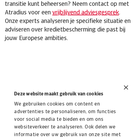
transitie kunt beheersen? Neem contact op met
Atradius voor een
vrijblijvend adviesgesprek
.
Onze experts analyseren je specifieke situatie en
adviseren over kredietbescherming die past bij
jouw Europese ambities.
Lees Meer
Deze website maakt gebruik van cookies
K
Blog
Krijg jouw kredietrisico onder
We gebruiken cookies om content en
G
controle: slimme strategieën
advertenties te personaliseren, om functies
Vr
voor social media te bieden en om ons
kr
Beheer je kredietrisico met effectieve strategieën.
websiteverkeer te analyseren. Ook delen we
Ontdek hoe kredietverzekering en slimme ...
informatie over uw gebruik van onze site met