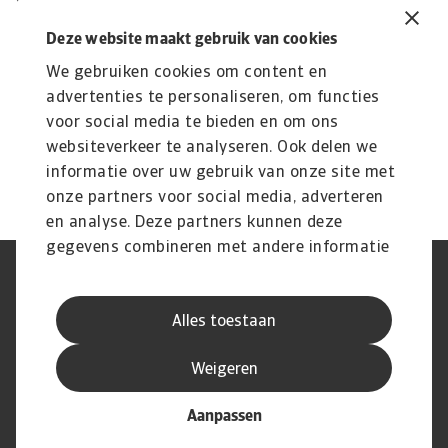
strategische keuzes ze maken in een snel
Deze website maakt gebruik van cookies
veranderend geopolitiek landschap.
We gebruiken cookies om content en
advertenties te personaliseren, om functies
Lees ook:
Belofte en mogelijke valkuilen AI in de
voor social media te bieden en om ons
wereldhandel
websiteverkeer te analyseren. Ook delen we
informatie over uw gebruik van onze site met
onze partners voor social media, adverteren
en analyse. Deze partners kunnen deze
gegevens combineren met andere informatie
die u aan ze heeft verstrekt of die ze hebben
AVG
Privacyverklaring
verzameld op basis van uw gebruik van hun
Cookie informatie
Speak Up
Alles toestaan
services.
Phishing en fraude
Juridische informatie
Supplier information
Disclaimer
Weigeren
Aanpassen
© Atradius N.V. 2004 - 2026
A company of