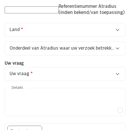
Referentienummer Atradius
(indien bekend/van toepassing)
Land
*
Onderdeel van Atradius waar uw verzoek betrekking op he
Uw vraag
Uw vraag
*
Geen marketingboodschappen meer aan mij versturen
Andere kwestie met betrekking tot mijn persoonsgegevens (gelieve uw verzoek hieronder te verduidelijken)
Details