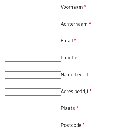
Voornaam
*
Achternaam
*
Email
*
Functie
Naam bedrijf
Adres bedrijf
*
Plaats
*
Postcode
*